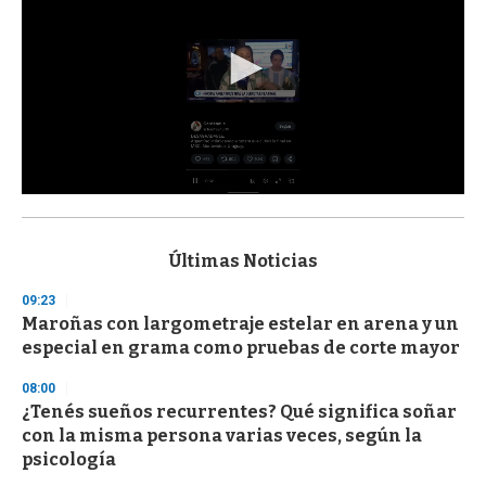
0
s
e
c
Últimas Noticias
o
n
09:23
d
Maroñas con largometraje estelar en arena y un
s
o
especial en grama como pruebas de corte mayor
f
3
08:00
3
s
¿Tenés sueños recurrentes? Qué significa soñar
e
con la misma persona varias veces, según la
c
psicología
o
n