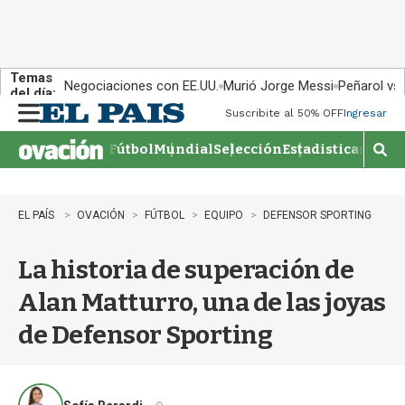
Temas
Negociaciones con EE.UU.
Murió Jorge Messi
Peñarol vs
del día:
Suscribite al 50% OFF
Ingresar
M
e
Fútbol
Mundial
Selección
Estadisticas
Agen
n
M
u
o
s
t
EL PAÍS
OVACIÓN
FÚTBOL
EQUIPO
DEFENSOR SPORTING
r
a
La historia de superación de
r
b
Alan Matturro, una de las joyas
�
s
de Defensor Sporting
q
u
e
d