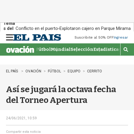
Tema
s del
Conflicto en el puerto
Explotaron cajero en Parque Miramar
día:
Suscribite al 50% OFF
Ingresar
M
e
Fútbol
Mundial
Selección
Estadisticas
Agen
n
M
u
o
s
t
EL PAÍS
OVACIÓN
FÚTBOL
EQUIPO
CERRITO
r
a
Así se jugará la octava fecha
r
b
del Torneo Apertura
�
s
q
u
24/06/2021, 10:59
e
d
Compartir esta noticia