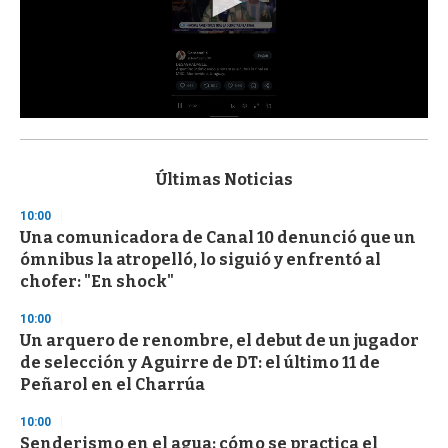
0
s
e
c
Últimas Noticias
o
n
10:00
d
Una comunicadora de Canal 10 denunció que un
s
o
ómnibus la atropelló, lo siguió y enfrentó al
f
chofer: "En shock"
3
3
s
10:00
e
Un arquero de renombre, el debut de un jugador
c
de selección y Aguirre de DT: el último 11 de
o
n
Peñarol en el Charrúa
d
s
10:00
Senderismo en el agua: cómo se practica el