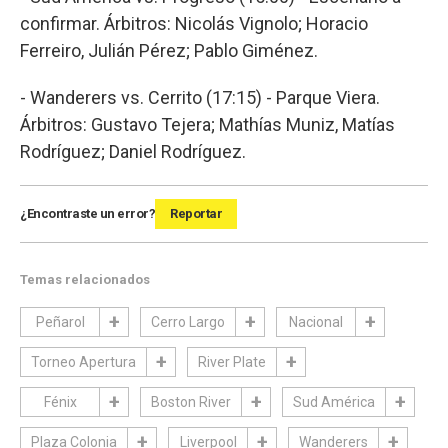
confirmar. Árbitros: Nicolás Vignolo; Horacio
Ferreiro, Julián Pérez; Pablo Giménez.
- Wanderers vs. Cerrito (17:15) - Parque Viera.
Árbitros: Gustavo Tejera; Mathías Muniz, Matías
Rodríguez; Daniel Rodríguez.
¿Encontraste un error?
Reportar
Temas relacionados
Peñarol
Cerro Largo
Nacional
Torneo Apertura
River Plate
Fénix
Boston River
Sud América
Plaza Colonia
Liverpool
Wanderers