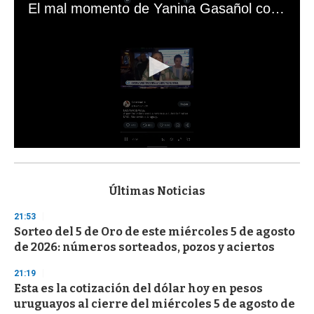
El mal momento de Yanina Gasañol con un hincha argentino en "Subrayado"
0
s
e
c
Últimas Noticias
o
n
21:53
d
Sorteo del 5 de Oro de este miércoles 5 de agosto
s
o
de 2026: números sorteados, pozos y aciertos
f
3
21:19
3
s
Esta es la cotización del dólar hoy en pesos
e
uruguayos al cierre del miércoles 5 de agosto de
c