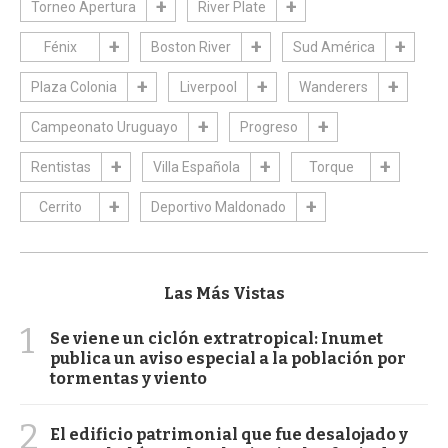
Torneo Apertura
River Plate
Fénix
Boston River
Sud América
Plaza Colonia
Liverpool
Wanderers
Campeonato Uruguayo
Progreso
Rentistas
Villa Española
Torque
Cerrito
Deportivo Maldonado
Las Más Vistas
1
Se viene un ciclón extratropical: Inumet
publica un aviso especial a la población por
tormentas y viento
2
El edificio patrimonial que fue desalojado y