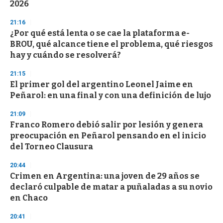
2026
o
n
d
21:16
s
¿Por qué está lenta o se cae la plataforma e-
BROU, qué alcance tiene el problema, qué riesgos
hay y cuándo se resolverá?
21:15
El primer gol del argentino Leonel Jaime en
Peñarol: en una final y con una definición de lujo
21:09
Franco Romero debió salir por lesión y genera
preocupación en Peñarol pensando en el inicio
del Torneo Clausura
20:44
Crimen en Argentina: una joven de 29 años se
declaró culpable de matar a puñaladas a su novio
en Chaco
20:41