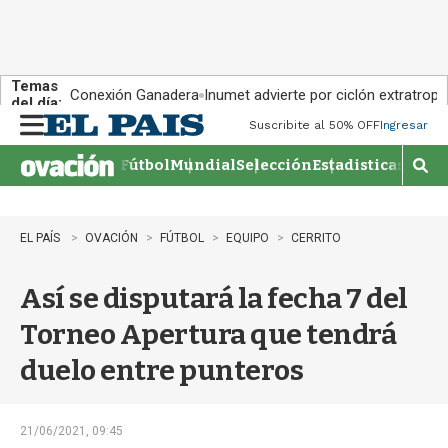
Temas
Conexión Ganadera
Inumet advierte por ciclón extratropi
del día:
Suscribite al 50% OFF
Ingresar
M
e
Fútbol
Mundial
Selección
Estadisticas
Agen
n
M
u
o
s
t
EL PAÍS
OVACIÓN
FÚTBOL
EQUIPO
CERRITO
r
a
Así se disputará la fecha 7 del
r
b
Torneo Apertura que tendrá
�
s
duelo entre punteros
q
u
e
d
21/06/2021, 09:45