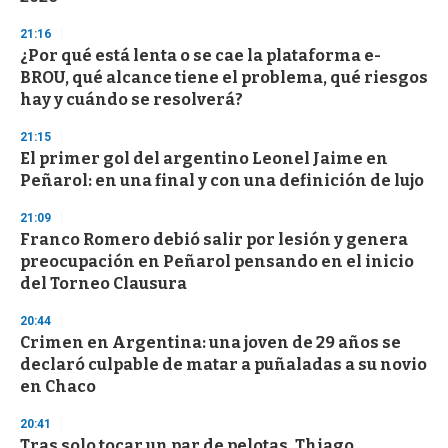
3
s
21:16
e
¿Por qué está lenta o se cae la plataforma e-
c
BROU, qué alcance tiene el problema, qué riesgos
o
n
hay y cuándo se resolverá?
d
s
21:15
El primer gol del argentino Leonel Jaime en
Peñarol: en una final y con una definición de lujo
21:09
Franco Romero debió salir por lesión y genera
preocupación en Peñarol pensando en el inicio
del Torneo Clausura
20:44
Crimen en Argentina: una joven de 29 años se
declaró culpable de matar a puñaladas a su novio
en Chaco
20:41
Tras solo tocar un par de pelotas, Thiago