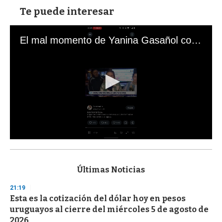
Te puede interesar
El mal momento de Yanina Gasañol con un hincha argentino en "Subrayado"
0
s
e
c
Últimas Noticias
o
n
21:19
d
Esta es la cotización del dólar hoy en pesos
s
o
uruguayos al cierre del miércoles 5 de agosto de
f
2026
3