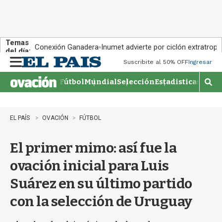
Temas
Conexión Ganadera
Inumet advierte por ciclón extratropi
del día:
Suscribite al 50% OFF
Ingresar
M
e
Fútbol
Mundial
Selección
Estadisticas
Agen
n
M
u
o
s
t
EL PAÍS
OVACIÓN
FÚTBOL
r
a
El primer mimo: así fue la
r
b
ovación inicial para Luis
�
s
Suárez en su último partido
q
u
con la selección de Uruguay
e
d