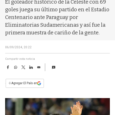
a
El goleador histórico de la Celeste con 69
goles juega su último partido en el Estadio
Centenario ante Paraguay por
Eliminatorias Sudamericanas y así fue la
primera muestra de cariño de la gente.
06/09/2024, 20:22
Compartir esta noticia
F
W
T
L
E
a
h
w
i
m
c
a
i
n
a
e
t
t
k
i
+
Agregar El País en
b
s
t
e
l
o
A
e
d
o
p
r
I
k
p
n