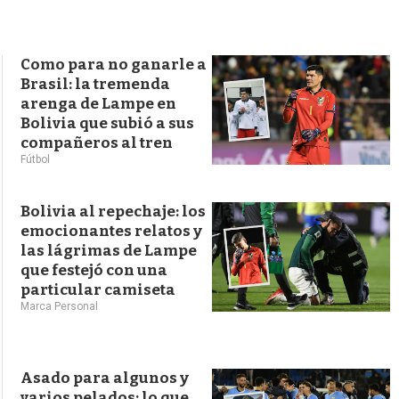
s
q
u
e
Como para no ganarle a
d
Brasil: la tremenda
a
arenga de Lampe en
Bolivia que subió a sus
compañeros al tren
Fútbol
Bolivia al repechaje: los
emocionantes relatos y
las lágrimas de Lampe
que festejó con una
particular camiseta
Marca Personal
Asado para algunos y
varios pelados: lo que