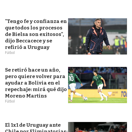
"Tengo fe y confianza en
que todos los procesos
de Bielsa son exitosos",
dijo Beccacece y se
refirió a Uruguay
Fútbol
Se retiró hace un año,
pero quiere volver para
ayudar a Bolivia en el
repechaje: mirá qué dijo
Moreno Martins
Fútbol
El 1x1 de Uruguay ante
Chile por Eliminatorias: