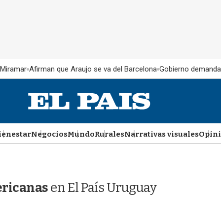
 Miramar
Afirman que Araujo se va del Barcelona
Gobierno demanda
ienestar
Negocios
Mundo
Rurales
Narrativas visuales
Opin
ericanas
en El País Uruguay