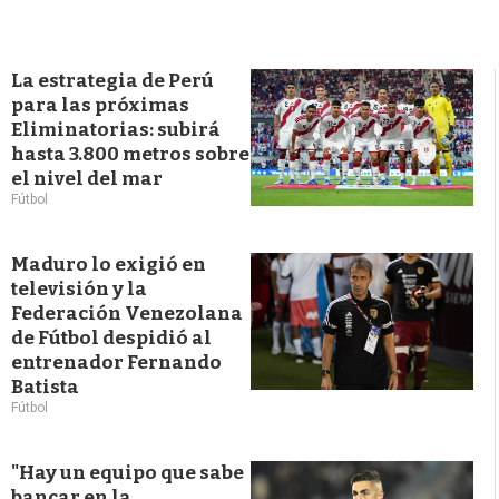
La estrategia de Perú
para las próximas
Eliminatorias: subirá
hasta 3.800 metros sobre
el nivel del mar
Fútbol
Maduro lo exigió en
televisión y la
Federación Venezolana
de Fútbol despidió al
entrenador Fernando
Batista
Fútbol
"Hay un equipo que sabe
bancar en la