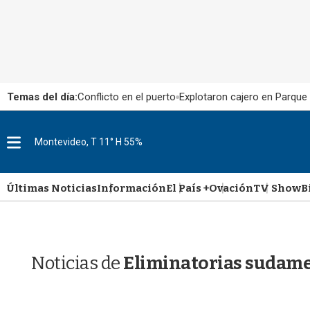
Temas del día:
Conflicto en el puerto
Explotaron cajero en Parque
M
Montevideo, T 11° H 55%
e
n
u
Últimas Noticias
Información
El País +
Ovación
TV Show
B
Noticias de
Eliminatorias sudam