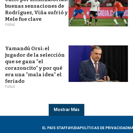
buenas sensaciones de
Rodríguez, Viña sufrió y
Mele fue clave
Fútbol
Yamandú Orsi: el
jugador de la selección
que se gana "el
corazoncito" y por qué
era una "mala idea" el
feriado
Fútbol
Mostrar Más
EL PAÍS STAFF
AYUDA
POLÍTICAS DE PRIVACIDAD
MA