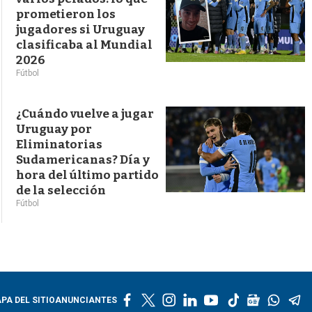
prometieron los
jugadores si Uruguay
clasificaba al Mundial
2026
Fútbol
¿Cuándo vuelve a jugar
Uruguay por
Eliminatorias
Sudamericanas? Día y
hora del último partido
de la selección
Fútbol
f
t
i
l
y
t
g
w
t
PA DEL SITIO
ANUNCIANTES