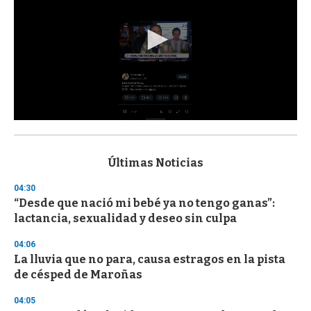
0
s
e
c
Últimas Noticias
o
n
04:30
d
“Desde que nació mi bebé ya no tengo ganas”:
s
o
lactancia, sexualidad y deseo sin culpa
f
3
04:06
3
s
La lluvia que no para, causa estragos en la pista
e
de césped de Maroñas
c
o
04:05
n