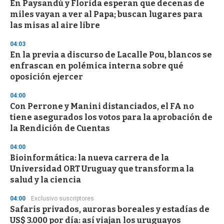
d
En Paysandú y Florida esperan que decenas de
s
miles vayan a ver al Papa; buscan lugares para
las misas al aire libre
04:03
En la previa a discurso de Lacalle Pou, blancos se
enfrascan en polémica interna sobre qué
oposición ejercer
04:00
Con Perrone y Manini distanciados, el FA no
tiene asegurados los votos para la aprobación de
la Rendición de Cuentas
04:00
Bioinformática: la nueva carrera de la
Universidad ORT Uruguay que transforma la
salud y la ciencia
04:00
Exclusivo suscriptores
Safaris privados, auroras boreales y estadías de
US$ 3.000 por día: así viajan los uruguayos