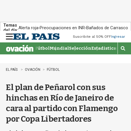
Temas
Alerta roja
Preocupaciones en INR
Bañados de Carrasco
del día:
Suscribite al 50% OFF
Ingresar
M
e
Fútbol
Mundial
Selección
Estadisticas
Agen
n
M
u
o
s
t
EL PAÍS
OVACIÓN
FÚTBOL
r
a
El plan de Peñarol con sus
r
b
hinchas en Río de Janeiro de
�
s
cara al partido con Flamengo
q
u
por Copa Libertadores
e
d