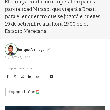
a
El club ya confirmó el operativo para la
parcialidad Mirasol que viajará a Brasil
para el encuentro que se jugará el jueves
19 de setiembre a la hora 19:00 en el
Estadio Maracaná.
Enrique Arrillaga
13/09/2024, 03:00
Compartir esta noticia
F
W
T
L
E
a
h
w
i
m
c
a
i
n
a
e
t
t
k
i
+
Agregar El País en
b
s
t
e
l
o
A
e
d
o
p
r
I
k
p
n