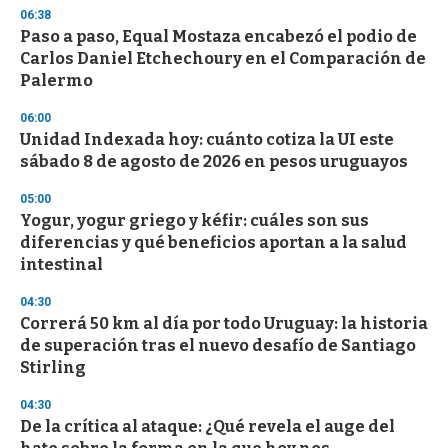
s
06:38
e
Paso a paso, Equal Mostaza encabezó el podio de
c
Carlos Daniel Etchechoury en el Comparación de
o
n
Palermo
d
s
06:00
Unidad Indexada hoy: cuánto cotiza la UI este
sábado 8 de agosto de 2026 en pesos uruguayos
05:00
Yogur, yogur griego y kéfir: cuáles son sus
diferencias y qué beneficios aportan a la salud
intestinal
04:30
Correrá 50 km al día por todo Uruguay: la historia
de superación tras el nuevo desafío de Santiago
Stirling
04:30
De la crítica al ataque: ¿Qué revela el auge del