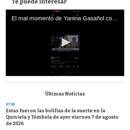
Te puede interesar
El mal momento de Yanina Gasañol con un hincha argentino en "Subrayado"
0
s
e
c
Últimas Noticias
o
n
07:00
d
Estas fueron las bolillas de la suerte en la
s
o
Quiniela y Tómbola de ayer viernes 7 de agosto
f
de 2026
3
3