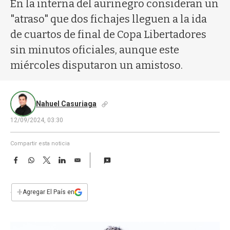
a
En la interna del aurinegro consideran un
"atraso" que dos fichajes lleguen a la ida
de cuartos de final de Copa Libertadores
sin minutos oficiales, aunque este
miércoles disputaron un amistoso.
Nahuel Casuriaga
12/09/2024, 03:30
Compartir esta noticia
F
W
T
L
E
a
h
w
i
m
c
a
i
n
a
e
t
t
k
i
+
Agregar El País en
b
s
t
e
l
o
A
e
d
o
p
r
I
k
p
n