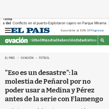
Tema
s del
Conflicto en el puerto
Explotaron cajero en Parque Miramar
día:
Suscribite al 50% OFF
Ingresar
M
e
Fútbol
Mundial
Selección
Estadisticas
Agen
n
M
u
o
s
t
EL PAÍS
OVACIÓN
FÚTBOL
r
a
"Eso es un desastre": la
r
b
molestia de Peñarol por no
�
s
poder usar a Medina y Pérez
q
u
antes de la serie con Flamengo
e
d