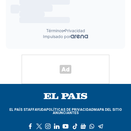
EL PAÍS STAFF
AYUDA
POLÍTICAS DE PRIVACIDAD
MAPA DEL SITIO
ANUNCIANTES
f
t
i
l
y
t
g
w
t