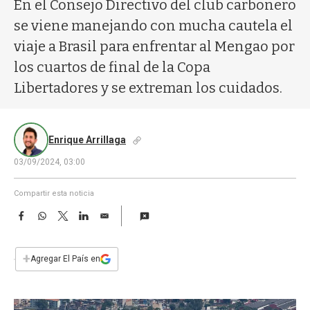
a
En el Consejo Directivo del club carbonero
se viene manejando con mucha cautela el
viaje a Brasil para enfrentar al Mengao por
los cuartos de final de la Copa
Libertadores y se extreman los cuidados.
Enrique Arrillaga
03/09/2024, 03:00
Compartir esta noticia
F
W
T
L
E
a
h
w
i
m
c
a
i
n
a
e
t
t
k
i
+
Agregar El País en
b
s
t
e
l
o
A
e
d
o
p
r
I
k
p
n