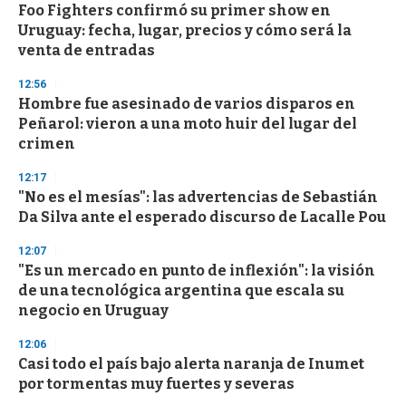
e
Foo Fighters confirmó su primer show en
c
Uruguay: fecha, lugar, precios y cómo será la
o
n
venta de entradas
d
s
12:56
Hombre fue asesinado de varios disparos en
Peñarol: vieron a una moto huir del lugar del
crimen
12:17
"No es el mesías": las advertencias de Sebastián
Da Silva ante el esperado discurso de Lacalle Pou
12:07
"Es un mercado en punto de inflexión": la visión
de una tecnológica argentina que escala su
negocio en Uruguay
12:06
Casi todo el país bajo alerta naranja de Inumet
por tormentas muy fuertes y severas