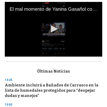
El mal momento de Yanina Gasañol con un hincha argentino en "Subrayado"
0
s
e
c
Últimas Noticias
o
n
13:25
d
Ambiente incluirá a Bañados de Carrasco en la
s
o
lista de humedales protegidos para “despejar
f
dudas y manejos”
3
3
s
13:02