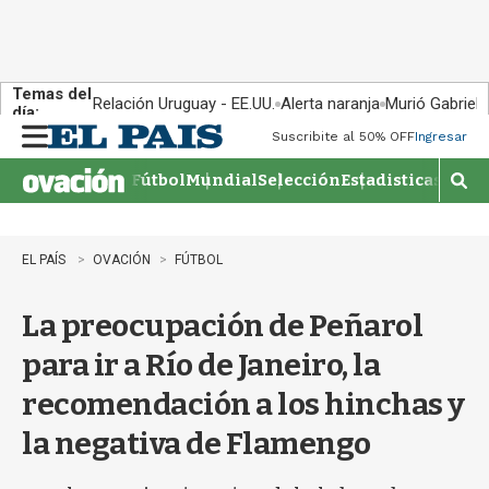
Temas del
Relación Uruguay - EE.UU.
Alerta naranja
Murió Gabriel 
día:
Suscribite al 50% OFF
Ingresar
M
e
Fútbol
Mundial
Selección
Estadisticas
Agen
n
M
u
o
s
t
EL PAÍS
OVACIÓN
FÚTBOL
r
a
La preocupación de Peñarol
r
b
para ir a Río de Janeiro, la
�
s
recomendación a los hinchas y
q
u
la negativa de Flamengo
e
d