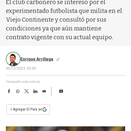
a
El club carbonero se interesó por el
experimentado futbolista que milita en el
Viejo Continente y consultó por sus
condiciones ya que aún mantiene
contrato vigente con su actual equipo.
Enrique Arrillaga
30/12/2023, 03:00
Compartir esta noticia
F
W
T
L
E
a
h
w
i
m
c
a
i
n
a
e
t
t
k
i
+
Agregar El País en
b
s
t
e
l
o
A
e
d
o
p
r
I
k
p
n