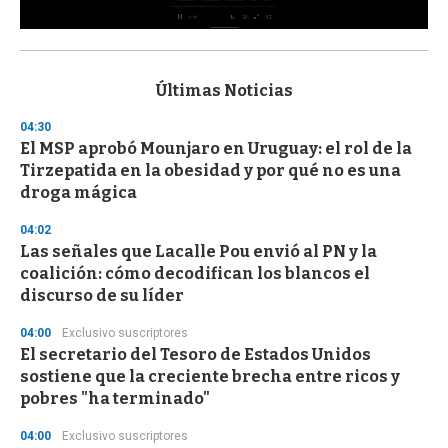
0
s
e
c
Últimas Noticias
o
n
04:30
d
El MSP aprobó Mounjaro en Uruguay: el rol de la
s
o
Tirzepatida en la obesidad y por qué no es una
f
droga mágica
3
3
s
04:02
e
Las señales que Lacalle Pou envió al PN y la
c
coalición: cómo decodifican los blancos el
o
n
discurso de su líder
d
s
04:00
Exclusivo suscriptores
El secretario del Tesoro de Estados Unidos
sostiene que la creciente brecha entre ricos y
pobres "ha terminado"
04:00
Exclusivo suscriptores