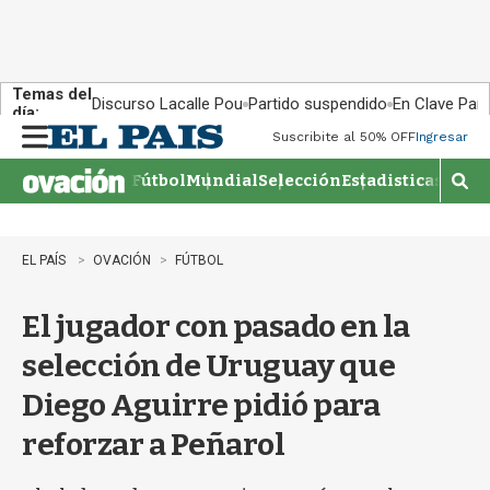
Temas del
Discurso Lacalle Pou
Partido suspendido
En Clave País
día:
Suscribite al 50% OFF
Ingresar
M
e
Fútbol
Mundial
Selección
Estadisticas
Agen
n
M
u
o
s
t
EL PAÍS
OVACIÓN
FÚTBOL
r
a
El jugador con pasado en la
r
b
selección de Uruguay que
�
s
Diego Aguirre pidió para
q
u
reforzar a Peñarol
e
d