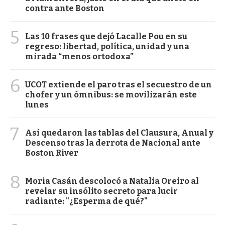
contra ante Boston
5
Las 10 frases que dejó Lacalle Pou en su
regreso: libertad, política, unidad y una
mirada “menos ortodoxa”
6
UCOT extiende el paro tras el secuestro de un
chofer y un ómnibus: se movilizarán este
lunes
7
Así quedaron las tablas del Clausura, Anual y
Descenso tras la derrota de Nacional ante
Boston River
8
Moria Casán descolocó a Natalia Oreiro al
revelar su insólito secreto para lucir
radiante: "¿Esperma de qué?"