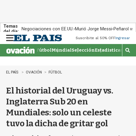
Temas
Negociaciones con EE.UU.
Murió Jorge Messi
Peñarol vs
del día:
Suscribite al 50% OFF
Ingresar
M
e
Fútbol
Mundial
Selección
Estadisticas
Agen
n
M
u
o
s
t
EL PAÍS
OVACIÓN
FÚTBOL
r
a
El historial del Uruguay vs.
r
b
Inglaterra Sub 20 en
�
s
Mundiales: solo un celeste
q
u
tuvo la dicha de gritar gol
e
d