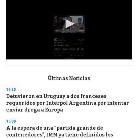
0
s
e
c
Últimas Noticias
o
n
15:30
d
Detuvieron en Uruguay a dos franceses
s
o
requeridos por Interpol Argentina por intentar
f
enviar droga a Europa
3
3
s
15:00
e
A la espera de una "partida grande de
c
contenedores", IMM ya tiene definidos los
o