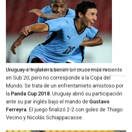
Uruguay e Inglaterra tienen un cruce más reciente
Viudez en el Mundial de Egipto 2009.
Foto: Archivo El País.
en Sub 20, pero no corresponde a la Copa del
Mundo. Se trata de un enfrentamieto amistoso por
la
Panda Cup 2018
. Uruguay abrió su participación
ante su par inglés bajo el mando de
Gustavo
Ferreyra
. El juego finalizó 2-2 con goles de Thiago
Vecino y Nicolás Schiappacasse.