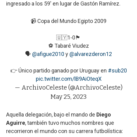
ingresado a los 59' en lugar de Gastón Ramírez.
📹 Copa del Mundo Egipto 2009
🇺🇾1-0🏴󠁧󠁢󠁥󠁮󠁧󠁿
⚽️ Tabaré Viudez
🗣️
@afigue2010
y
@alvarezderon12
👉 Único partido ganado por Uruguay en
#sub20
pic.twitter.com/lB9AiOteqX
— ArchivoCeleste (@ArchivoCeleste)
May 25, 2023
Aquella delegación, bajo el mando de
Diego
Aguirre
, también tuvo muchos nombres que
recorrieron el mundo con su carrera futbolística: