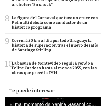
al chofer: "En shock"
8
La figura del Carnaval que tuvo un cruce con
Petinatti debuta como conductor de un
histórico programa
9
Correrá 50 km al día por todo Uruguay: la
historia de superación tras el nuevo desafío
de Santiago Stirling
10
La basura de Montevideo seguirá yendo a
Felipe Cardoso hasta al menos 2055, con las
obras que prevé la IMM
Te puede interesar
El mal momento de Yanina Gasañol con un hincha argentino en "Subrayado"