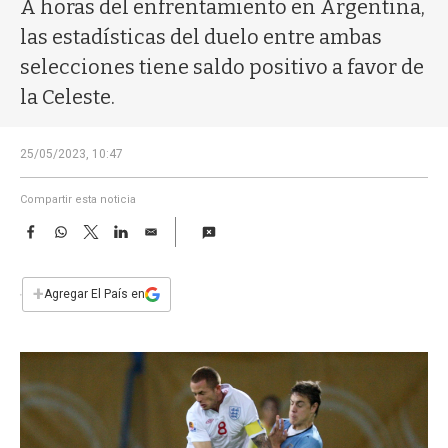
a
A horas del enfrentamiento en Argentina,
las estadísticas del duelo entre ambas
selecciones tiene saldo positivo a favor de
la Celeste.
25/05/2023, 10:47
Compartir esta noticia
F
W
T
L
E
a
h
w
i
m
c
a
i
n
a
e
t
t
k
i
+
Agregar El País en
b
s
t
e
l
o
A
e
d
o
p
r
I
k
p
n