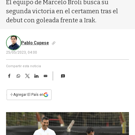
a
El equipo de Marcelo Broli busca su
segunda victoria en el certamen tras el
debut con goleada frente a Irak.
Pablo Cupese
25/05/2023, 04:00
Compartir esta noticia
F
W
T
L
E
a
h
w
i
m
c
a
i
n
a
e
t
t
k
i
+
Agregar El País en
b
s
t
e
l
o
A
e
d
o
p
r
I
k
p
n