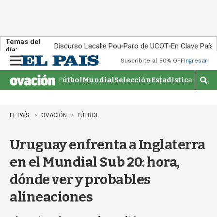
Temas del
Discurso Lacalle Pou
Paro de UCOT
En Clave País
día:
Suscribite al 50% OFF
Ingresar
M
e
Fútbol
Mundial
Selección
Estadisticas
Agen
n
M
u
o
s
t
EL PAÍS
OVACIÓN
FÚTBOL
r
a
Uruguay enfrenta a Inglaterra
r
b
en el Mundial Sub 20: hora,
�
s
dónde ver y probables
q
u
alineaciones
e
d