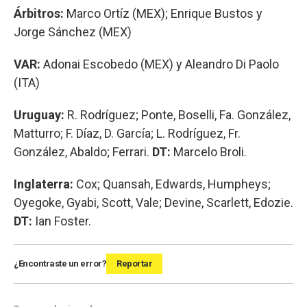
Árbitros:
Marco Ortíz (MEX); Enrique Bustos y
Jorge Sánchez (MEX)
VAR:
Adonai Escobedo (MEX) y Aleandro Di Paolo
(ITA)
Uruguay:
R. Rodríguez; Ponte, Boselli, Fa. González,
Matturro; F. Díaz, D. García; L. Rodríguez, Fr.
González, Abaldo; Ferrari.
DT:
Marcelo Broli.
Inglaterra:
Cox; Quansah, Edwards, Humpheys;
Oyegoke, Gyabi, Scott, Vale; Devine, Scarlett, Edozie.
DT:
Ian Foster.
¿Encontraste un error?
Reportar