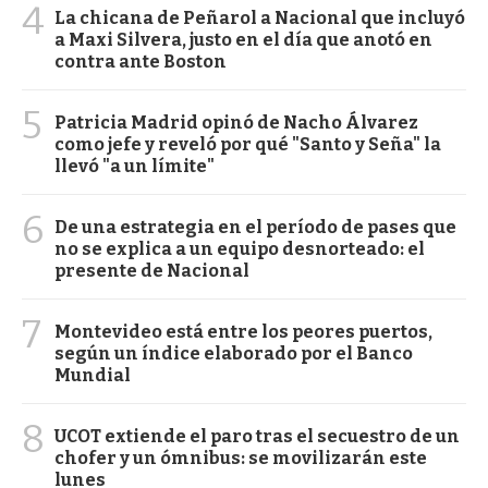
4
La chicana de Peñarol a Nacional que incluyó
a Maxi Silvera, justo en el día que anotó en
contra ante Boston
5
Patricia Madrid opinó de Nacho Álvarez
como jefe y reveló por qué "Santo y Seña" la
llevó "a un límite"
6
De una estrategia en el período de pases que
no se explica a un equipo desnorteado: el
presente de Nacional
7
Montevideo está entre los peores puertos,
según un índice elaborado por el Banco
Mundial
8
UCOT extiende el paro tras el secuestro de un
chofer y un ómnibus: se movilizarán este
lunes