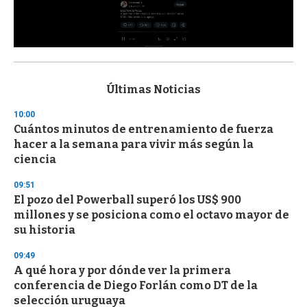
0
s
e
c
Últimas Noticias
o
n
10:00
d
Cuántos minutos de entrenamiento de fuerza
s
o
hacer a la semana para vivir más según la
f
ciencia
3
3
s
09:51
e
El pozo del Powerball superó los US$ 900
c
millones y se posiciona como el octavo mayor de
o
n
su historia
d
s
09:49
A qué hora y por dónde ver la primera
conferencia de Diego Forlán como DT de la
selección uruguaya