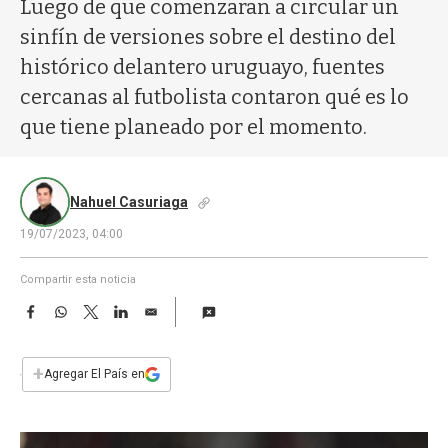
a
Luego de que comenzaran a circular un
sinfín de versiones sobre el destino del
histórico delantero uruguayo, fuentes
cercanas al futbolista contaron qué es lo
que tiene planeado por el momento.
Nahuel Casuriaga
19/07/2023, 04:00
Compartir esta noticia
F
W
T
L
E
a
h
w
i
m
c
a
i
n
a
e
t
t
k
i
+
Agregar El País en
b
s
t
e
l
o
A
e
d
o
p
r
I
k
p
n