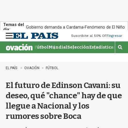
Temas del
Gobierno demanda a Cardama
Fenómeno de El Niño
día:
Suscribite al 50% OFF
Ingresar
M
e
Fútbol
Mundial
Selección
Estadisticas
Agen
n
M
u
o
s
t
EL PAÍS
OVACIÓN
FÚTBOL
r
a
El futuro de Edinson Cavani: su
r
b
deseo, qué "chance" hay de que
�
s
llegue a Nacional y los
q
u
rumores sobre Boca
e
d