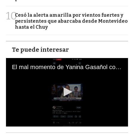
10
Cesó la alerta amarilla por vientos fuertes y
persistentes que abarcaba desde Montevideo
hasta el Chuy
Te puede interesar
El mal momento de Yanina Gasañol con un hincha argentino en "Subrayado"
0
s