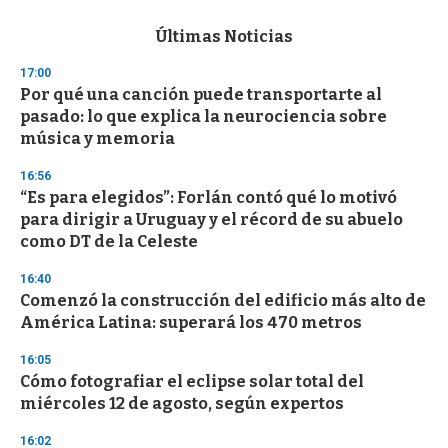
e
c
Últimas Noticias
o
n
17:00
d
Por qué una canción puede transportarte al
s
o
pasado: lo que explica la neurociencia sobre
f
música y memoria
3
3
s
16:56
e
“Es para elegidos”: Forlán contó qué lo motivó
c
para dirigir a Uruguay y el récord de su abuelo
o
n
como DT de la Celeste
d
s
16:40
Comenzó la construcción del edificio más alto de
América Latina: superará los 470 metros
16:05
Cómo fotografiar el eclipse solar total del
miércoles 12 de agosto, según expertos
16:02