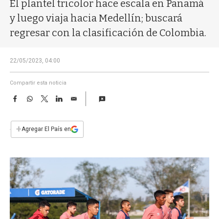
a
El plantel tricolor hace escala en Panamá
y luego viaja hacia Medellín; buscará
regresar con la clasificación de Colombia.
22/05/2023, 04:00
Compartir esta noticia
F
W
T
L
E
a
h
w
i
m
c
a
i
n
a
e
t
t
k
i
+
Agregar El País en
b
s
t
e
l
o
A
e
d
o
p
r
I
k
p
n