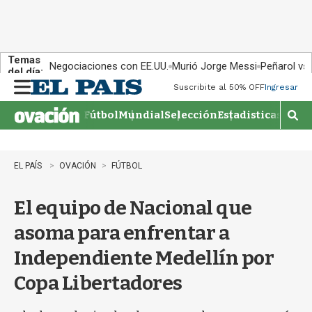
Temas
Negociaciones con EE.UU.
Murió Jorge Messi
Peñarol vs
del día:
Suscribite al 50% OFF
Ingresar
M
e
Fútbol
Mundial
Selección
Estadisticas
Agen
n
M
u
o
s
t
EL PAÍS
OVACIÓN
FÚTBOL
r
a
El equipo de Nacional que
r
b
asoma para enfrentar a
�
s
Independiente Medellín por
q
u
Copa Libertadores
e
d