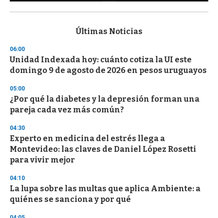
0
s
e
c
Últimas Noticias
o
n
06:00
d
Unidad Indexada hoy: cuánto cotiza la UI este
s
o
domingo 9 de agosto de 2026 en pesos uruguayos
f
3
05:00
3
s
¿Por qué la diabetes y la depresión forman una
e
pareja cada vez más común?
c
o
04:30
n
d
Experto en medicina del estrés llega a
s
Montevideo: las claves de Daniel López Rosetti
para vivir mejor
04:10
La lupa sobre las multas que aplica Ambiente: a
quiénes se sanciona y por qué
04:05