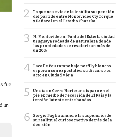
2
Lo que no se vio de la insólita suspensión
del partido entre Montevideo Cty Torque
y Peñarol en el Estadio Charrúa
3
Ni Montevideo ni Punta del Este: la ciudad
uruguaya rodeada de naturaleza donde
las propiedades se revalorizan más de
un 20%
4
Lacalle Pou rompe bajo perfil y blancos
esperan con expectativa su discurso en
acto en Ciudad Vieja
es fue
5
Un día en Cerro Norte: un disparo en el
pie en medio de recorrida de El País y la
tensión latente entre bandas
có un
6
Sergio Puglia anunció la suspensión de
su reality: el curioso motivo detrás de la
decisión