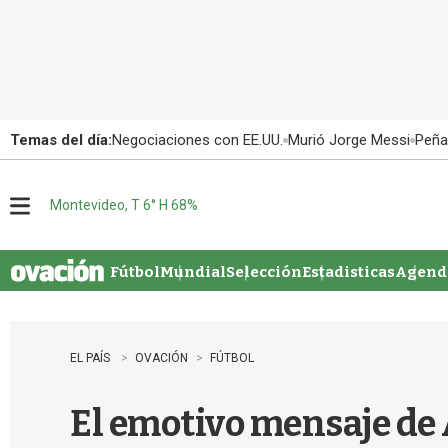
Temas del día:
Negociaciones con EE.UU.
Murió Jorge Messi
Peña
Montevideo, T 6° H 68%
M
e
n
u
Fútbol
Mundial
Selección
Estadisticas
Agenda
EL PAÍS
OVACIÓN
FÚTBOL
El emotivo mensaje de 