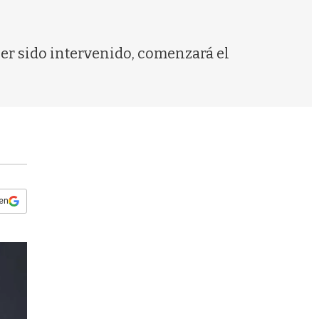
s
q
u
e
ber sido intervenido, comenzará el
d
a
 en