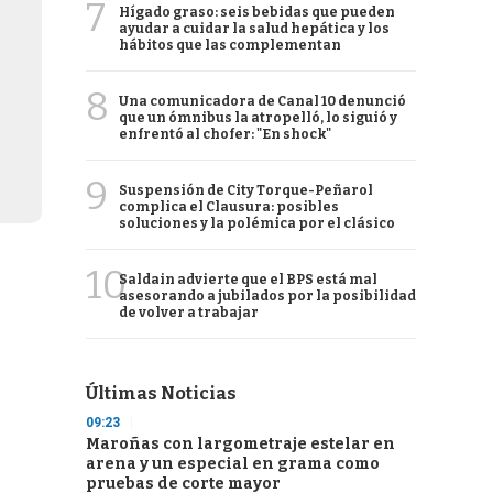
7
Hígado graso: seis bebidas que pueden
ayudar a cuidar la salud hepática y los
hábitos que las complementan
8
Una comunicadora de Canal 10 denunció
que un ómnibus la atropelló, lo siguió y
enfrentó al chofer: "En shock"
9
Suspensión de City Torque-Peñarol
complica el Clausura: posibles
soluciones y la polémica por el clásico
10
Saldain advierte que el BPS está mal
asesorando a jubilados por la posibilidad
de volver a trabajar
Últimas Noticias
09:23
Maroñas con largometraje estelar en
arena y un especial en grama como
pruebas de corte mayor