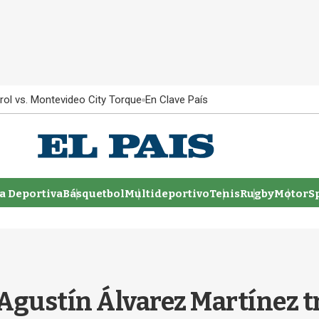
rol vs. Montevideo City Torque
En Clave País
 Deportiva
Básquetbol
Multideportivo
Tenis
Rugby
MotorSp
Agustín Álvarez Martínez tr