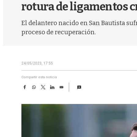
rotura de ligamentos c
El delantero nacido en San Bautista suf
proceso de recuperación.
24/05/2023, 17:55
Compartir esta noticia
F
W
T
L
E
a
h
w
i
m
c
a
i
n
a
e
t
t
k
i
b
s
t
e
l
o
A
e
d
o
p
r
I
k
p
n