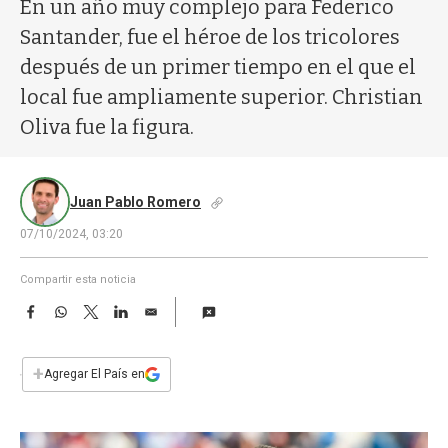
a
En un año muy complejo para Federico
Santander, fue el héroe de los tricolores
después de un primer tiempo en el que el
local fue ampliamente superior. Christian
Oliva fue la figura.
Juan Pablo Romero
07/10/2024, 03:20
Compartir esta noticia
F
W
T
L
E
a
h
w
i
m
c
a
i
n
a
e
t
t
k
i
+
Agregar El País en
b
s
t
e
l
o
A
e
d
o
p
r
I
k
p
n