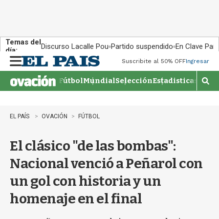
Temas del
Discurso Lacalle Pou
Partido suspendido
En Clave País
día:
Suscribite al 50% OFF
Ingresar
M
e
Fútbol
Mundial
Selección
Estadisticas
Agen
n
M
u
o
s
t
EL PAÍS
OVACIÓN
FÚTBOL
r
a
El clásico "de las bombas":
r
b
Nacional venció a Peñarol con
�
s
un gol con historia y un
q
u
homenaje en el final
e
d