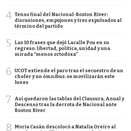
4
Tenso final del Nacional-Boston River:
discusiones, empujones y tres expulsados al
término del partido
5
Las 10 frases que dejó Lacalle Pou en su
regreso: libertad, política, unidad y una
mirada “menos ortodoxa”
6
UCOT extiende el paro tras el secuestro de un
chofer y un ómnibus: se movilizarán este
lunes
7
Así quedaron las tablas del Clausura, Anual y
Descenso tras la derrota de Nacional ante
Boston River
8
Moria Casán descolocó a Natalia Oreiro al