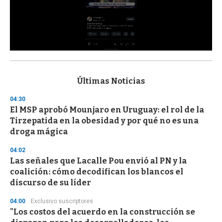
0
s
e
c
Últimas Noticias
o
n
04:30
d
El MSP aprobó Mounjaro en Uruguay: el rol de la
s
o
Tirzepatida en la obesidad y por qué no es una
f
droga mágica
3
3
s
04:02
e
Las señales que Lacalle Pou envió al PN y la
c
coalición: cómo decodifican los blancos el
o
n
discurso de su líder
d
s
04:00
Exclusivo suscriptores
"Los costos del acuerdo en la construcción se