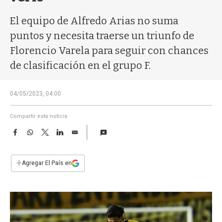
a
El equipo de Alfredo Arias no suma
puntos y necesita traerse un triunfo de
Florencio Varela para seguir con chances
de clasificación en el grupo F.
04/05/2023, 04:00
Compartir esta noticia
F
W
T
L
E
a
h
w
i
m
c
a
i
n
a
e
t
t
k
i
+
Agregar El País en
b
s
t
e
l
o
A
e
d
o
p
r
I
k
p
n