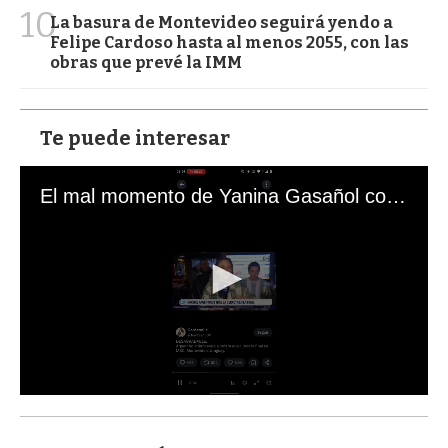
10
La basura de Montevideo seguirá yendo a
Felipe Cardoso hasta al menos 2055, con las
obras que prevé la IMM
Te puede interesar
El mal momento de Yanina Gasañol con un hincha argentino en "Subrayado"
0
s
e