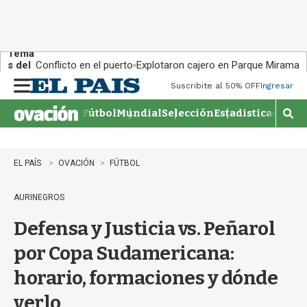
Tema
s del
Conflicto en el puerto
Explotaron cajero en Parque Miramar
día:
Suscribite al 50% OFF
Ingresar
M
e
Fútbol
Mundial
Selección
Estadisticas
Agen
n
M
u
o
s
t
EL PAÍS
OVACIÓN
FÚTBOL
r
a
AURINEGROS
r
b
Defensa y Justicia vs. Peñarol
�
s
por Copa Sudamericana:
q
u
horario, formaciones y dónde
e
d
verlo