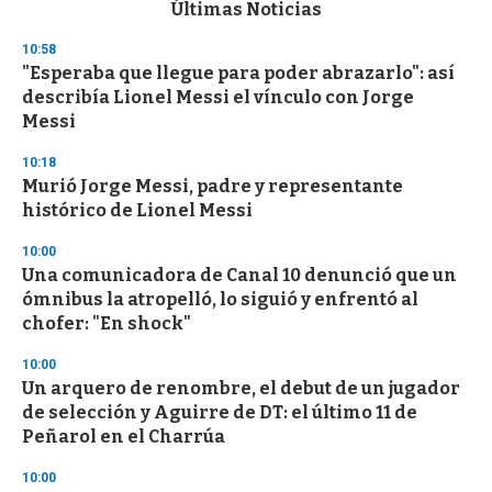
c
Últimas Noticias
o
n
10:58
d
"Esperaba que llegue para poder abrazarlo": así
s
o
describía Lionel Messi el vínculo con Jorge
f
Messi
3
3
s
10:18
e
Murió Jorge Messi, padre y representante
c
histórico de Lionel Messi
o
n
d
10:00
s
Una comunicadora de Canal 10 denunció que un
ómnibus la atropelló, lo siguió y enfrentó al
chofer: "En shock"
10:00
Un arquero de renombre, el debut de un jugador
de selección y Aguirre de DT: el último 11 de
Peñarol en el Charrúa
10:00