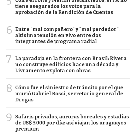
5
Con Perrone y Manini distanciados, el FA no
tiene asegurados los votos para la
aprobación de la Rendición de Cuentas
6
Entre "mal compañero" y "mal perdedor",
altísima tensión en vivo entre dos
integrantes de programa radial
7
La paradoja en la frontera con Brasil: Rivera
no construye edificios hace una década y
Livramento explota con obras
8
Cómo fue el siniestro de tránsito por el que
murió Gabriel Rossi, secretario general de
Drogas
9
Safaris privados, auroras boreales y estadías
de US$ 3.000 por día: así viajan los uruguayos
premium