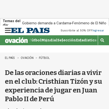
Temas del
Gobierno demanda a Cardama
Fenómeno de El Niño
día:
Suscribite al 50% OFF
Ingresar
M
e
Fútbol
Mundial
Selección
Estadisticas
Agen
n
M
u
o
s
t
EL PAÍS
OVACIÓN
FÚTBOL
r
a
De las oraciones diarias a vivir
r
b
en el club: Cristhian Tizón y su
�
s
experiencia de jugar en Juan
q
u
Pablo II de Perú
e
d