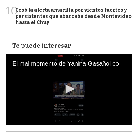
10
Cesó la alerta amarilla por vientos fuertes y
persistentes que abarcaba desde Montevideo
hasta el Chuy
Te puede interesar
El mal momento de Yanina Gasañol con un hincha argentino en "Subrayado"
0
s
e