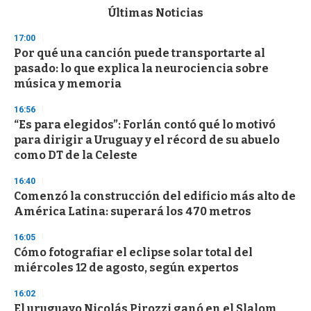
c
Últimas Noticias
o
n
17:00
d
Por qué una canción puede transportarte al
s
o
pasado: lo que explica la neurociencia sobre
f
música y memoria
3
3
s
16:56
e
“Es para elegidos”: Forlán contó qué lo motivó
c
para dirigir a Uruguay y el récord de su abuelo
o
n
como DT de la Celeste
d
s
16:40
Comenzó la construcción del edificio más alto de
América Latina: superará los 470 metros
16:05
Cómo fotografiar el eclipse solar total del
miércoles 12 de agosto, según expertos
16:02
El uruguayo Nicolás Pirozzi ganó en el Slalom