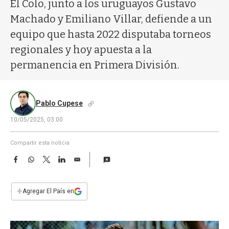
a
El Colo, junto a los uruguayos Gustavo
Machado y Emiliano Villar, defiende a un
equipo que hasta 2022 disputaba torneos
regionales y hoy apuesta a la
permanencia en Primera División.
Pablo Cupese
10/05/2025, 03:00
Compartir esta noticia
F
W
T
L
E
a
h
w
i
m
c
a
i
n
a
e
t
t
k
i
+
Agregar El País en
b
s
t
e
l
o
A
e
d
o
p
r
I
k
p
n