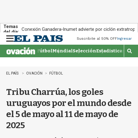
Temas
Conexión Ganadera
Inumet advierte por ciclón extratropi
del día:
Suscribite al 50% OFF
Ingresar
M
e
Fútbol
Mundial
Selección
Estadisticas
Agen
n
M
u
o
s
t
EL PAÍS
OVACIÓN
FÚTBOL
r
a
Tribu Charrúa, los goles
r
b
uruguayos por el mundo desde
�
s
el 5 de mayo al 11 de mayo de
q
u
2025
e
d