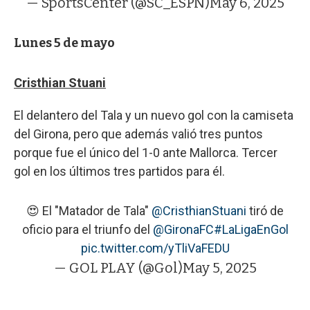
— SportsCenter (@SC_ESPN)
May 6, 2025
Lunes 5 de mayo
Cristhian Stuani
El delantero del Tala y un nuevo gol con la camiseta
del Girona, pero que además valió tres puntos
porque fue el único del 1-0 ante Mallorca. Tercer
gol en los últimos tres partidos para él.
😍 El "Matador de Tala"
@CristhianStuani
tiró de
oficio para el triunfo del
@GironaFC
#LaLigaEnGol
pic.twitter.com/yTliVaFEDU
— GOL PLAY (@Gol)
May 5, 2025