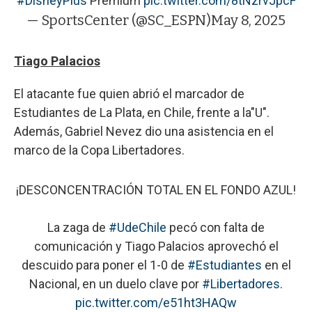
#DisneyPlus
Premium
pic.twitter.com/8tNzrvJpcF
— SportsCenter (@SC_ESPN)
May 8, 2025
Tiago Palacios
El atacante fue quien abrió el marcador de
Estudiantes de La Plata, en Chile, frente a la"U".
Además, Gabriel Nevez dio una asistencia en el
marco de la Copa Libertadores.
¡DESCONCENTRACIÓN TOTAL EN EL FONDO AZUL!
La zaga de
#UdeChile
pecó con falta de
comunicación y Tiago Palacios aprovechó el
descuido para poner el 1-0 de
#Estudiantes
en el
Nacional, en un duelo clave por
#Libertadores
.
pic.twitter.com/e51ht3HAQw