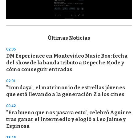
0
s
e
c
Últimas Noticias
o
n
02:05
d
DM Experience en Montevideo Music Box: fecha
s
o
del show de la banda tributo a Depeche Mode y
f
cómo conseguir entradas
3
3
s
02:01
e
"Tomdaya", el matrimonio de estrellas jóvenes
c
que está llevando a la generación Z a los cines
o
n
d
00:42
s
"Era bueno que nos pasara esto", celebró Aguirre
tras ganar el Intermedio y elogió a Leo Jaime y
Espinosa
23:45