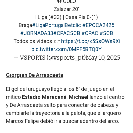
⚽ GOLO
Zalazar 20'
I Liga (#33) | Casa Pia 0-(1)
Braga
#LigaPortugalBetclic
#EPOCA2425
#JORNADA33
#CPACSCB
#CPAC
#SCB
Todos os vídeos 👉
https://t.co/x5SsOWs9Xi
pic.twitter.com/0MPF5BTQ0Y
— VSPORTS (@vsports_pt)
May 10, 2025
Giorgian De Arrascaeta
El gol del uruguayo llegó a los 8' de juego en el
mítico
Estadio Maracaná
.
Michael
lanzó el centro
y De Arrascaeta saltó para conectar de cabeza y
cambiarle la trayectoria a la pelota, que el arquero
Marcos Felipe debió ir a buscar adentro del arco.