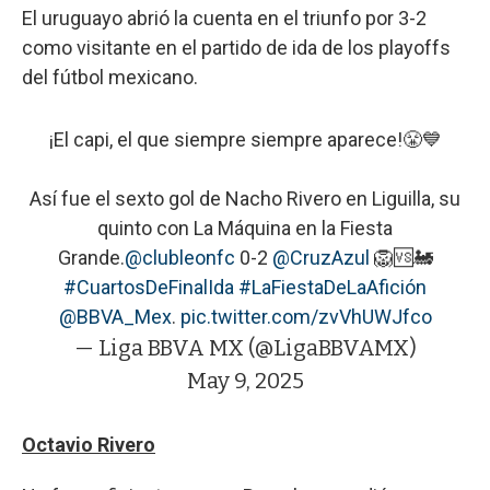
El uruguayo abrió la cuenta en el triunfo por 3-2
como visitante en el partido de ida de los playoffs
del fútbol mexicano.
¡El capi, el que siempre siempre aparece!😤💙
Así fue el sexto gol de Nacho Rivero en Liguilla, su
quinto con La Máquina en la Fiesta
Grande.
@clubleonfc
0-2
@CruzAzul
🦁🆚🚂
#CuartosDeFinalIda
#LaFiestaDeLaAfición
@BBVA_Mex
.
pic.twitter.com/zvVhUWJfco
— Liga BBVA MX (@LigaBBVAMX)
May 9, 2025
Octavio Rivero