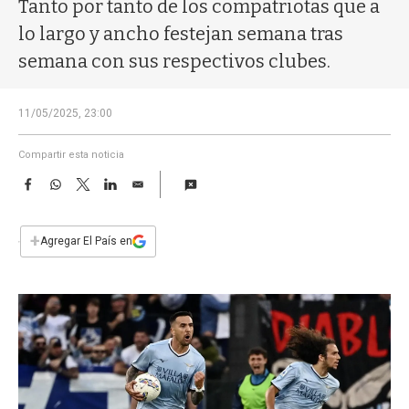
a
Tanto por tanto de los compatriotas que a
lo largo y ancho festejan semana tras
semana con sus respectivos clubes.
11/05/2025, 23:00
Compartir esta noticia
F
W
T
L
E
a
h
w
i
m
c
a
i
n
a
e
t
t
k
i
+
Agregar El País en
b
s
t
e
l
o
A
e
d
o
p
r
I
k
p
n