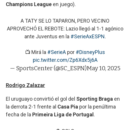
Champions League
en juego).
A TATY SE LO TAPARON, PERO VECINO
APROVECHÓ EL REBOTE: Lazio llegó al 1-1 agónico
ante Juventus en la
#SerieAxESPN
.
📺 Mirá la
#SerieA
por
#DisneyPlus
pic.twitter.com/Zp6Xdx5j6A
— SportsCenter (@SC_ESPN)
May 10, 2025
Rodrigo Zalazar
El uruguayo convirtió el gol del
Sporting Braga
en
la derrota 2-1 frente al
Casa Pia
por la penúltima
fecha de la
Primeira Liga de Portugal
.