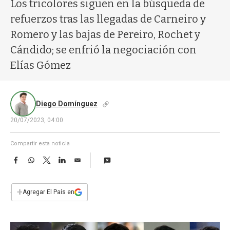
a
Los tricolores siguen en la búsqueda de
refuerzos tras las llegadas de Carneiro y
Romero y las bajas de Pereiro, Rochet y
Cándido; se enfrió la negociación con
Elías Gómez
Diego Domínguez
20/07/2023, 04:00
Compartir esta noticia
F
W
T
L
E
a
h
w
i
m
c
a
i
n
a
e
t
t
k
i
+
Agregar El País en
b
s
t
e
l
o
A
e
d
o
p
r
I
k
p
n