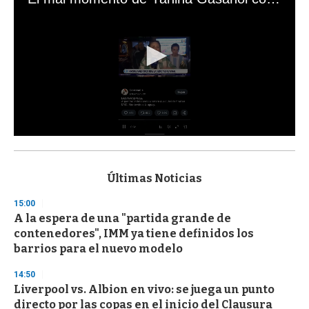
0
s
e
c
Últimas Noticias
o
n
15:00
d
A la espera de una "partida grande de
s
o
contenedores", IMM ya tiene definidos los
f
barrios para el nuevo modelo
3
3
s
14:50
e
Liverpool vs. Albion en vivo: se juega un punto
c
directo por las copas en el inicio del Clausura
o