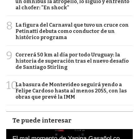
un ómnibus la atropelló, lo siguió y enfrentó
al chofer: "En shock"
8
La figura del Carnaval que tuvo un cruce con
Petinatti debuta como conductor de un
histórico programa
9
Correrá 50 km al día por todo Uruguay: la
historia de superación tras el nuevo desafío
de Santiago Stirling
10
La basura de Montevideo seguirá yendo a
Felipe Cardoso hasta al menos 2055, con las
obras que prevé la IMM
Te puede interesar
El mal momento de Yanina Gasañol con un hincha argentino en "Subrayado"