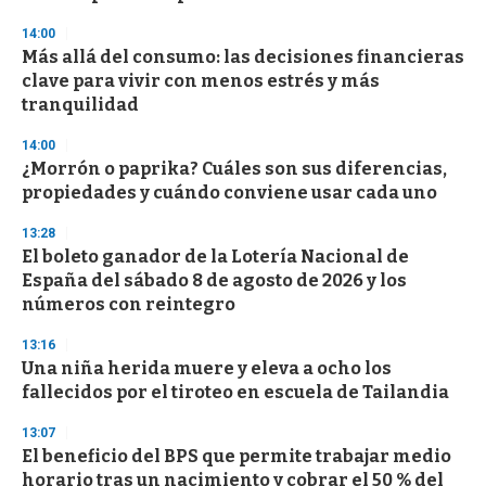
n
d
14:00
s
Más allá del consumo: las decisiones financieras
clave para vivir con menos estrés y más
tranquilidad
14:00
¿Morrón o paprika? Cuáles son sus diferencias,
propiedades y cuándo conviene usar cada uno
13:28
El boleto ganador de la Lotería Nacional de
España del sábado 8 de agosto de 2026 y los
números con reintegro
13:16
Una niña herida muere y eleva a ocho los
fallecidos por el tiroteo en escuela de Tailandia
13:07
El beneficio del BPS que permite trabajar medio
horario tras un nacimiento y cobrar el 50 % del