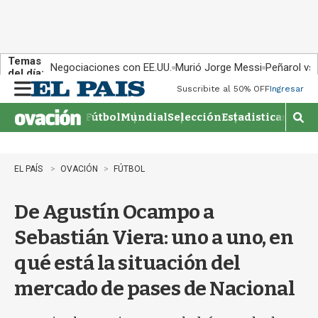
Temas
Negociaciones con EE.UU.
Murió Jorge Messi
Peñarol vs
del día:
Suscribite al 50% OFF
Ingresar
M
e
Fútbol
Mundial
Selección
Estadisticas
Agen
n
M
u
o
s
t
EL PAÍS
OVACIÓN
FÚTBOL
r
a
De Agustín Ocampo a
r
b
Sebastián Viera: uno a uno, en
�
s
qué está la situación del
q
u
mercado de pases de Nacional
e
d