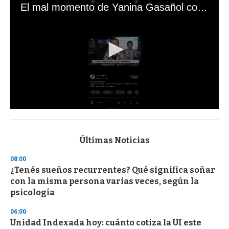
El mal momento de Yanina Gasañol con un hincha argentino en "Subrayado"
0
s
e
c
Últimas Noticias
o
n
08:00
d
¿Tenés sueños recurrentes? Qué significa soñar
s
o
con la misma persona varias veces, según la
f
psicología
3
3
s
06:00
e
Unidad Indexada hoy: cuánto cotiza la UI este
c