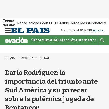
Temas
Negociaciones con EE.UU.
Murió Jorge Messi
Peñarol vs
del día:
Suscribite al 50% OFF
Ingresar
M
e
Fútbol
Mundial
Selección
Estadisticas
Agen
n
M
u
o
s
t
EL PAÍS
OVACIÓN
FÚTBOL
r
a
Darío Rodríguez: la
r
b
importancia del triunfo ante
�
s
Sud América y su parecer
q
u
sobre la polémica jugada de
e
d
Bentancor