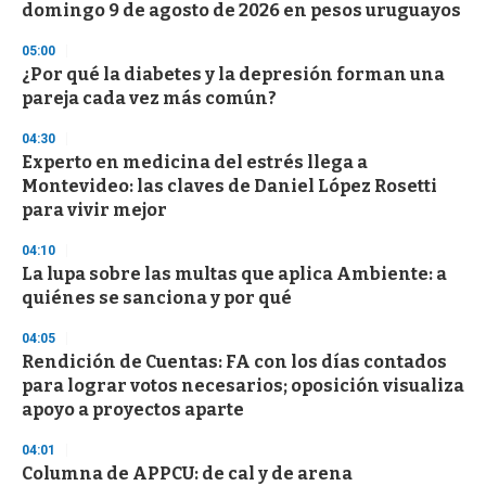
domingo 9 de agosto de 2026 en pesos uruguayos
o
n
d
05:00
s
¿Por qué la diabetes y la depresión forman una
pareja cada vez más común?
04:30
Experto en medicina del estrés llega a
Montevideo: las claves de Daniel López Rosetti
para vivir mejor
04:10
La lupa sobre las multas que aplica Ambiente: a
quiénes se sanciona y por qué
04:05
Rendición de Cuentas: FA con los días contados
para lograr votos necesarios; oposición visualiza
apoyo a proyectos aparte
04:01
Columna de APPCU: de cal y de arena