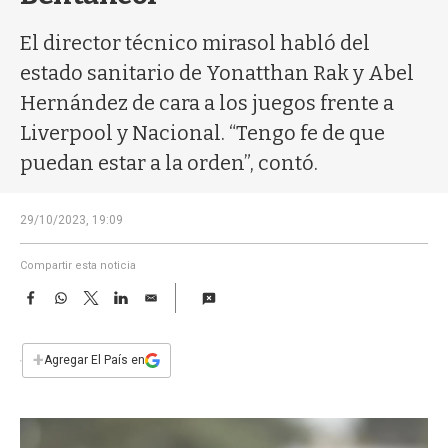
a
El director técnico mirasol habló del
estado sanitario de Yonatthan Rak y Abel
Hernández de cara a los juegos frente a
Liverpool y Nacional. “Tengo fe de que
puedan estar a la orden”, contó.
29/10/2023, 19:09
Compartir esta noticia
F
W
T
L
E
a
h
w
i
m
c
a
i
n
a
e
t
t
k
i
+
Agregar El País en
b
s
t
e
l
o
A
e
d
o
p
r
I
k
p
n