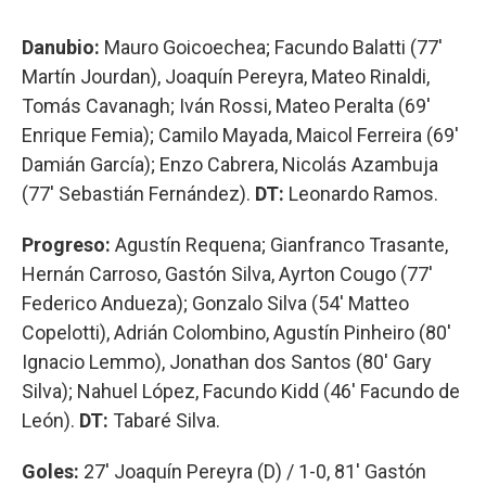
Danubio:
Mauro Goicoechea; Facundo Balatti (77'
Martín Jourdan), Joaquín Pereyra, Mateo Rinaldi,
Tomás Cavanagh; Iván Rossi, Mateo Peralta (69'
Enrique Femia); Camilo Mayada, Maicol Ferreira (69'
Damián García); Enzo Cabrera, Nicolás Azambuja
(77' Sebastián Fernández).
DT:
Leonardo Ramos.
Progreso:
Agustín Requena; Gianfranco Trasante,
Hernán Carroso, Gastón Silva, Ayrton Cougo (77'
Federico Andueza); Gonzalo Silva (54' Matteo
Copelotti), Adrián Colombino, Agustín Pinheiro (80'
Ignacio Lemmo), Jonathan dos Santos (80' Gary
Silva); Nahuel López, Facundo Kidd (46' Facundo de
León).
DT:
Tabaré Silva.
Goles:
27' Joaquín Pereyra (D) / 1-0, 81' Gastón