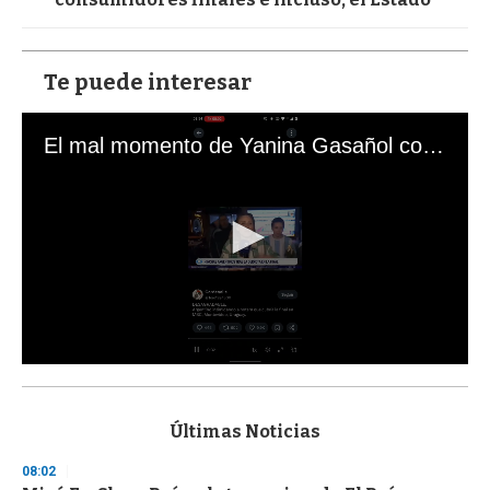
Te puede interesar
El mal momento de Yanina Gasañol con un hincha argentino en "Subrayado"
0
s
e
c
Últimas Noticias
o
n
08:02
d