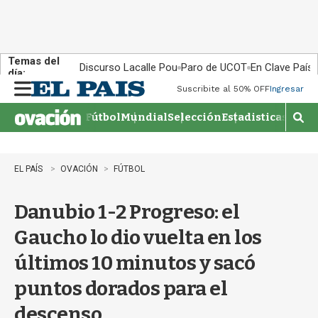
Temas del
Discurso Lacalle Pou
Paro de UCOT
En Clave País
día:
Suscribite al 50% OFF
Ingresar
M
e
Fútbol
Mundial
Selección
Estadisticas
Agen
n
M
u
o
s
t
EL PAÍS
OVACIÓN
FÚTBOL
r
a
Danubio 1-2 Progreso: el
r
b
Gaucho lo dio vuelta en los
�
s
últimos 10 minutos y sacó
q
u
puntos dorados para el
e
d
descenso