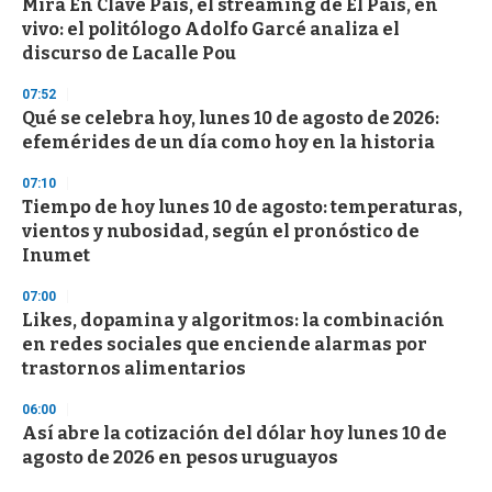
Mirá En Clave País, el streaming de El País, en
s
o
vivo: el politólogo Adolfo Garcé analiza el
f
discurso de Lacalle Pou
3
3
s
07:52
e
Qué se celebra hoy, lunes 10 de agosto de 2026:
c
efemérides de un día como hoy en la historia
o
n
d
07:10
s
Tiempo de hoy lunes 10 de agosto: temperaturas,
vientos y nubosidad, según el pronóstico de
Inumet
07:00
Likes, dopamina y algoritmos: la combinación
en redes sociales que enciende alarmas por
trastornos alimentarios
06:00
Así abre la cotización del dólar hoy lunes 10 de
agosto de 2026 en pesos uruguayos