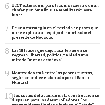
6
UCOT extiende el paro tras el secuestro de un
chofer y un ómnibus: se movilizarán este
lunes
7
De una estrategia en el período de pases que
no se explica a un equipo desnorteado: el
presente de Nacional
8
Las 10 frases que dejó Lacalle Pou en su
regreso: libertad, política, unidad y una
mirada “menos ortodoxa”
9
Montevideo está entre los peores puertos,
según un índice elaborado por el Banco
Mundial
10
"Los costos del acuerdo en la construcción se
disparan para los desarrolladores, los
consumidores finales e incluso, el Estado"