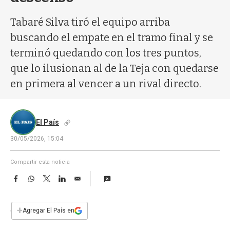
a
Tabaré Silva tiró el equipo arriba
buscando el empate en el tramo final y se
terminó quedando con los tres puntos,
que lo ilusionan al de la Teja con quedarse
en primera al vencer a un rival directo.
El País
30/05/2026, 15:04
Compartir esta noticia
F
W
T
L
E
a
h
w
i
m
c
a
i
n
a
e
t
t
k
i
+
Agregar El País en
b
s
t
e
l
o
A
e
d