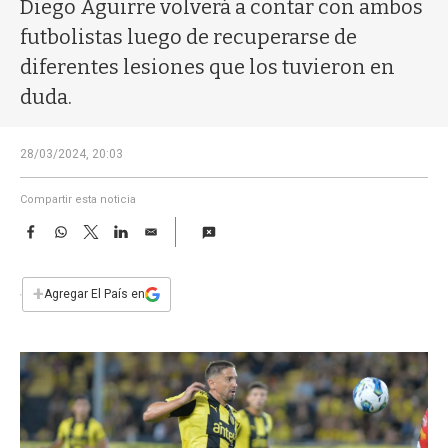
a
Diego Aguirre volverá a contar con ambos
futbolistas luego de recuperarse de
diferentes lesiones que los tuvieron en
duda.
28/03/2024, 20:03
Compartir esta noticia
F
W
T
L
E
a
h
w
i
m
c
a
i
n
a
e
t
t
k
i
+
Agregar El País en
b
s
t
e
l
o
A
e
d
o
p
r
I
k
p
n