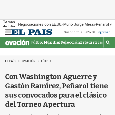
Temas
Negociaciones con EE.UU.
Murió Jorge Messi
Peñarol vs
del día:
Suscribite al 50% OFF
Ingresar
M
e
Fútbol
Mundial
Selección
Estadisticas
Agen
n
M
u
o
s
t
EL PAÍS
OVACIÓN
FÚTBOL
r
a
Con Washington Aguerre y
r
b
Gastón Ramírez, Peñarol tiene
�
s
sus convocados para el clásico
q
u
del Torneo Apertura
e
d