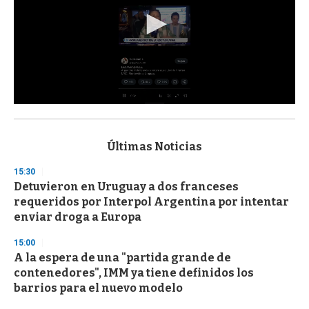
0
s
e
c
Últimas Noticias
o
n
15:30
d
Detuvieron en Uruguay a dos franceses
s
o
requeridos por Interpol Argentina por intentar
f
enviar droga a Europa
3
3
s
15:00
e
A la espera de una "partida grande de
c
contenedores", IMM ya tiene definidos los
o
n
barrios para el nuevo modelo
d
s