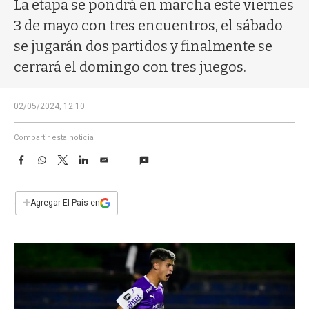
a
La etapa se pondrá en marcha este viernes
3 de mayo con tres encuentros, el sábado
se jugarán dos partidos y finalmente se
cerrará el domingo con tres juegos.
02/05/2024, 12:10
Compartir esta noticia
F
W
T
L
E
a
h
w
i
m
c
a
i
n
a
e
t
t
k
i
+
Agregar El País en
b
s
t
e
l
o
A
e
d
o
p
r
I
k
p
n