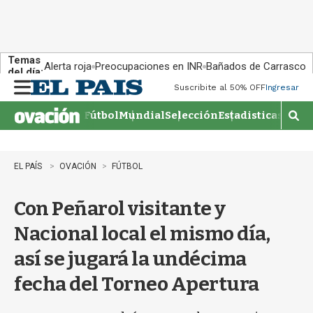
Temas
Alerta roja
Preocupaciones en INR
Bañados de Carrasco
del día:
Suscribite al 50% OFF
Ingresar
M
e
Fútbol
Mundial
Selección
Estadisticas
Agen
n
M
u
o
s
t
EL PAÍS
OVACIÓN
FÚTBOL
r
a
Con Peñarol visitante y
r
b
Nacional local el mismo día,
�
s
así se jugará la undécima
q
u
fecha del Torneo Apertura
e
d