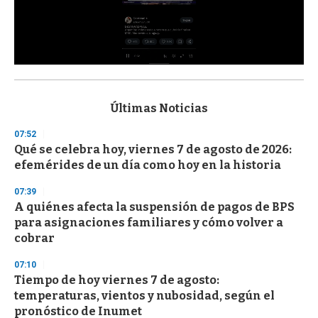
0
s
e
c
Últimas Noticias
o
n
07:52
d
Qué se celebra hoy, viernes 7 de agosto de 2026:
s
o
efemérides de un día como hoy en la historia
f
3
07:39
3
s
A quiénes afecta la suspensión de pagos de BPS
e
para asignaciones familiares y cómo volver a
c
cobrar
o
n
d
07:10
s
Tiempo de hoy viernes 7 de agosto:
temperaturas, vientos y nubosidad, según el
pronóstico de Inumet