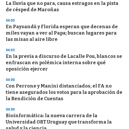
La lluvia que no para, causa estragos en la pista
s
o
de césped de Maroñas
f
3
04:05
3
s
En Paysandú y Florida esperan que decenas de
e
miles vayan a ver al Papa; buscan lugares para
c
las misas al aire libre
o
n
d
04:03
s
En la previa a discurso de Lacalle Pou, blancos se
enfrascan en polémica interna sobre qué
oposición ejercer
04:00
Con Perrone y Manini distanciados, el FA no
tiene asegurados los votos para la aprobación de
la Rendición de Cuentas
04:00
Bioinformática: la nueva carrera de la
Universidad ORT Uruguay que transforma la
salud y la ciencia