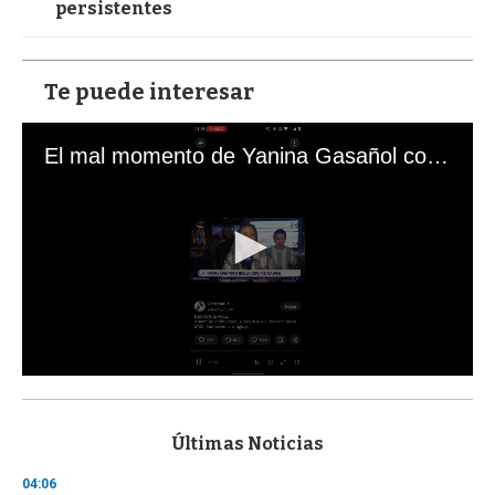
persistentes
Te puede interesar
El mal momento de Yanina Gasañol con un hincha argentino en "Subrayado"
0
s
e
c
Últimas Noticias
o
n
04:06
d