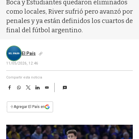
a
Boca y Estudiantes quedaron eliminados
como locales, River sufrió pero avanzó por
penales y ya están definidos los cuartos de
final del fútbol argentino.
El País
11/05/2026, 12:46
Compartir esta noticia
F
W
T
L
E
a
h
w
i
m
c
a
i
n
a
e
t
t
k
i
+
Agregar El País en
b
s
t
e
l
o
A
e
d
o
p
r
I
k
p
n