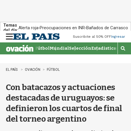
Temas
Alerta roja
Preocupaciones en INR
Bañados de Carrasco
del día:
Suscribite al 50% OFF
Ingresar
M
e
Fútbol
Mundial
Selección
Estadisticas
Agen
n
M
u
o
s
t
EL PAÍS
OVACIÓN
FÚTBOL
r
a
Con batacazos y actuaciones
r
b
destacadas de uruguayos: se
�
s
definieron los cuartos de final
q
u
del torneo argentino
e
d