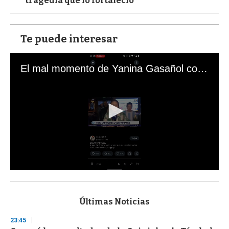
tragedia que lo fortaleció
Te puede interesar
El mal momento de Yanina Gasañol con un hincha argentino en "Subrayado"
0
s
e
c
Últimas Noticias
o
n
23:45
d