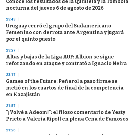
Conocé los resultados de la Quiniela y la Tómbola
s
o
nocturna del jueves 6 de agosto de 2026
f
3
23:43
3
s
Uruguay cerró el grupo del Sudamericano
e
Femenino con derrota ante Argentina y jugará
c
por el quinto puesto
o
n
d
23:27
s
Altas y bajas de la Liga AUF: Albion se sigue
reforzando en ataque y contrató a Ignacio Neira
23:17
Games of the Future: Peñarol a paso firme se
metió en los cuartos de final de la competencia
en Kazajistán
21:57
"¡Volvé a Adeom!": el filoso comentario de Yesty
Prieto a Valeria Ripoll en plena Cena de Famosos
21:26