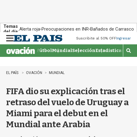
Temas
Alerta roja
Preocupaciones en INR
Bañados de Carrasco
del día:
Suscribite al 50% OFF
Ingresar
M
e
Fútbol
Mundial
Selección
Estadisticas
Agen
n
M
u
o
s
t
EL PAÍS
OVACIÓN
MUNDIAL
r
a
FIFA dio su explicación tras el
r
b
retraso del vuelo de Uruguay a
�
s
Miami para el debut en el
q
u
Mundial ante Arabia
e
d