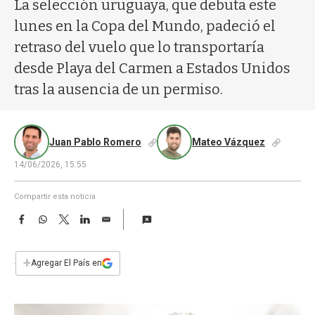
a
La selección uruguaya, que debuta este
lunes en la Copa del Mundo, padeció el
retraso del vuelo que lo transportaría
desde Playa del Carmen a Estados Unidos
tras la ausencia de un permiso.
Juan Pablo Romero
Mateo Vázquez
14/06/2026, 15:55
Compartir esta noticia
F
W
T
L
E
a
h
w
i
m
c
a
i
n
a
e
t
t
k
i
+
Agregar El País en
b
s
t
e
l
o
A
e
d
o
p
r
I
k
p
n