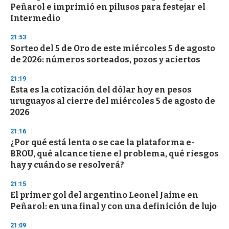
o
Peñarol e imprimió en pilusos para festejar el
f
Intermedio
3
3
s
21:53
e
Sorteo del 5 de Oro de este miércoles 5 de agosto
c
de 2026: números sorteados, pozos y aciertos
o
n
d
21:19
s
Esta es la cotización del dólar hoy en pesos
uruguayos al cierre del miércoles 5 de agosto de
2026
21:16
¿Por qué está lenta o se cae la plataforma e-
BROU, qué alcance tiene el problema, qué riesgos
hay y cuándo se resolverá?
21:15
El primer gol del argentino Leonel Jaime en
Peñarol: en una final y con una definición de lujo
21:09