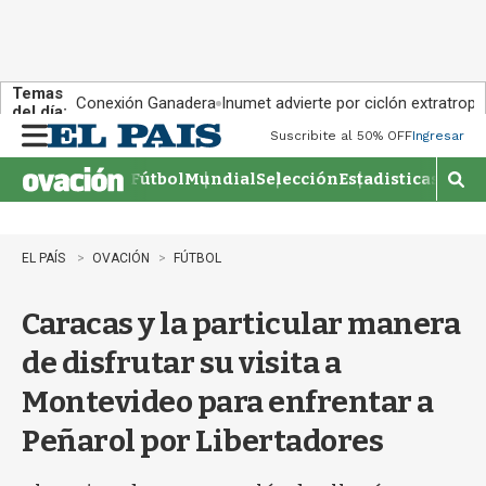
Temas
Conexión Ganadera
Inumet advierte por ciclón extratropi
del día:
Suscribite al 50% OFF
Ingresar
M
e
Fútbol
Mundial
Selección
Estadisticas
Agen
n
M
u
o
s
t
EL PAÍS
OVACIÓN
FÚTBOL
r
a
Caracas y la particular manera
r
b
de disfrutar su visita a
�
s
Montevideo para enfrentar a
q
u
Peñarol por Libertadores
e
d