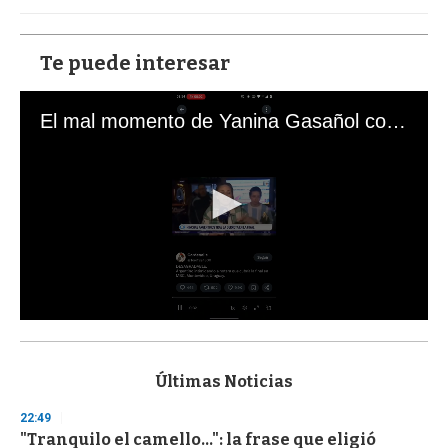
Te puede interesar
El mal momento de Yanina Gasañol con un hincha argentino en "Subrayado"
0
s
e
c
Últimas Noticias
o
n
22:49
d
"Tranquilo el camello...": la frase que eligió
s