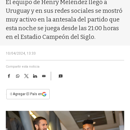
a
El equipo de Henry Meléndez llegó a
Uruguay y en sus redes sociales se mostró
muy activo en la antesala del partido que
esta noche se juega desde las 21:00 horas
en el Estadio Campeón del Siglo.
10/04/2024, 13:33
Compartir esta noticia
F
W
T
L
E
a
h
w
i
m
c
a
i
n
a
e
t
t
k
i
+
Agregar El País en
b
s
t
e
l
o
A
e
d
o
p
r
I
k
p
n