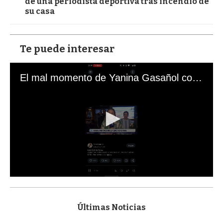
de una periodista deportiva tras incendio de
su casa
Te puede interesar
El mal momento de Yanina Gasañol con un hincha argentino en "Subrayado"
0
s
e
c
Últimas Noticias
o
n