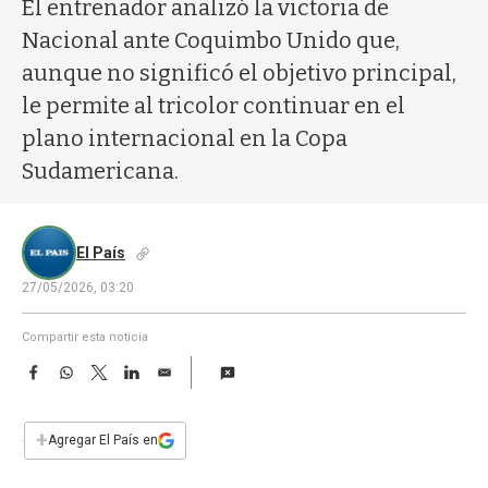
a
El entrenador analizó la victoria de
Nacional ante Coquimbo Unido que,
aunque no significó el objetivo principal,
le permite al tricolor continuar en el
plano internacional en la Copa
Sudamericana.
El País
27/05/2026, 03:20
Compartir esta noticia
F
W
T
L
E
a
h
w
i
m
c
a
i
n
a
e
t
t
k
i
+
Agregar El País en
b
s
t
e
l
o
A
e
d