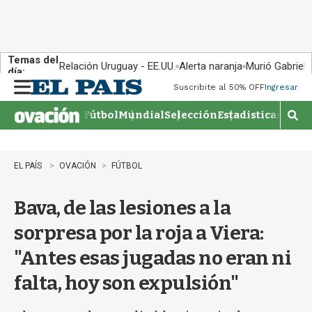
Temas del
Relación Uruguay - EE.UU.
Alerta naranja
Murió Gabriel 
día:
Suscribite al 50% OFF
Ingresar
M
e
Fútbol
Mundial
Selección
Estadisticas
Agen
n
M
u
o
s
t
EL PAÍS
OVACIÓN
FÚTBOL
r
a
Bava, de las lesiones a la
r
b
sorpresa por la roja a Viera:
�
s
"Antes esas jugadas no eran ni
q
u
falta, hoy son expulsión"
e
d