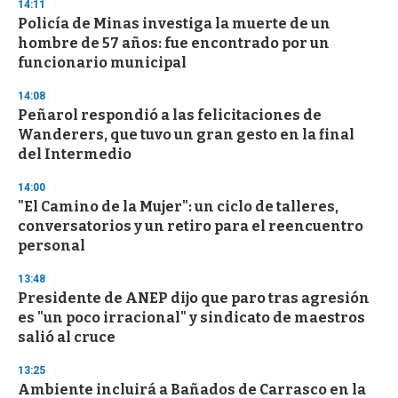
14:11
d
Policía de Minas investiga la muerte de un
s
o
hombre de 57 años: fue encontrado por un
f
funcionario municipal
3
3
s
14:08
e
Peñarol respondió a las felicitaciones de
c
Wanderers, que tuvo un gran gesto en la final
o
n
del Intermedio
d
s
14:00
"El Camino de la Mujer": un ciclo de talleres,
conversatorios y un retiro para el reencuentro
personal
13:48
Presidente de ANEP dijo que paro tras agresión
es "un poco irracional" y sindicato de maestros
salió al cruce
13:25
Ambiente incluirá a Bañados de Carrasco en la