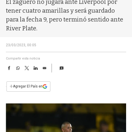
El zaguero no jugará ante Liverpool por
a
tener cuatro amarillas y será guardado
para la fecha 9, pero terminó sentido ante
River Plate.
23/03/2023, 00:05
Compartir esta noticia
F
W
T
L
E
a
h
w
i
m
c
a
i
n
a
e
t
t
k
i
+
Agregar El País en
b
s
t
e
l
o
A
e
d
o
p
r
I
k
p
n