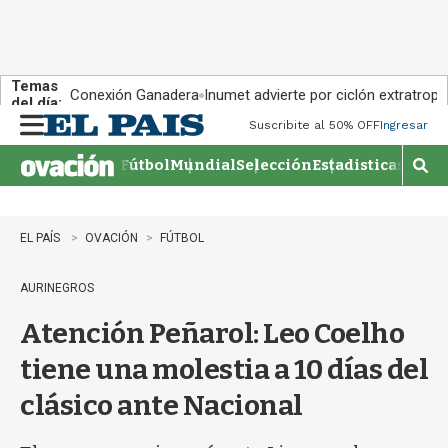
Temas
Conexión Ganadera
Inumet advierte por ciclón extratropi
del día:
Suscribite al 50% OFF
Ingresar
M
e
Fútbol
Mundial
Selección
Estadisticas
Agen
n
M
u
o
s
t
EL PAÍS
OVACIÓN
FÚTBOL
r
a
AURINEGROS
r
b
Atención Peñarol: Leo Coelho
�
s
tiene una molestia a 10 días del
q
u
clásico ante Nacional
e
d