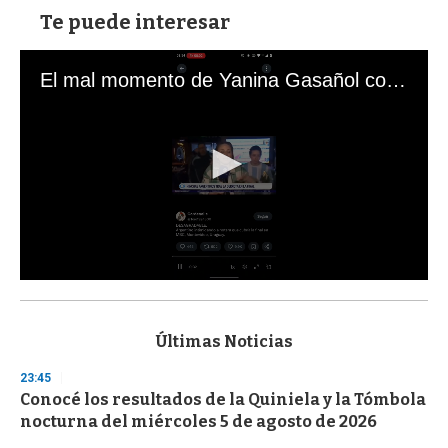
Te puede interesar
El mal momento de Yanina Gasañol con un hincha argentino en "Subrayado"
0
s
e
c
Últimas Noticias
o
n
23:45
d
Conocé los resultados de la Quiniela y la Tómbola
s
o
nocturna del miércoles 5 de agosto de 2026
f
3