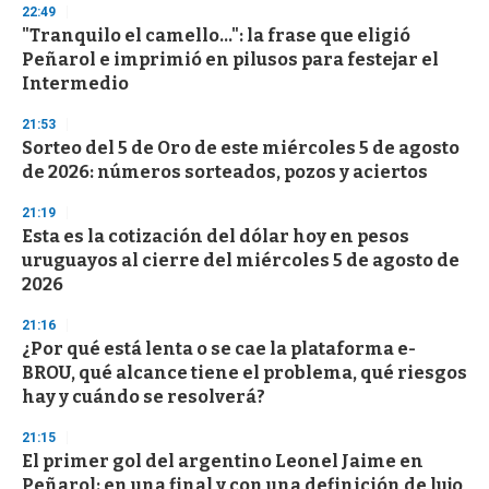
22:49
3
s
"Tranquilo el camello...": la frase que eligió
e
Peñarol e imprimió en pilusos para festejar el
c
Intermedio
o
n
d
21:53
s
Sorteo del 5 de Oro de este miércoles 5 de agosto
de 2026: números sorteados, pozos y aciertos
21:19
Esta es la cotización del dólar hoy en pesos
uruguayos al cierre del miércoles 5 de agosto de
2026
21:16
¿Por qué está lenta o se cae la plataforma e-
BROU, qué alcance tiene el problema, qué riesgos
hay y cuándo se resolverá?
21:15
El primer gol del argentino Leonel Jaime en
Peñarol: en una final y con una definición de lujo