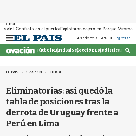
Tema
s del
Conflicto en el puerto
Explotaron cajero en Parque Miramar
día:
Suscribite al 50% OFF
Ingresar
M
e
Fútbol
Mundial
Selección
Estadisticas
Agen
n
M
u
o
s
t
EL PAÍS
OVACIÓN
FÚTBOL
r
a
Eliminatorias: así quedó la
r
b
tabla de posiciones tras la
�
s
derrota de Uruguay frente a
q
u
Perú en Lima
e
d