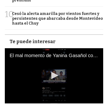
premium
10
Cesó la alerta amarilla por vientos fuertes y
persistentes que abarcaba desde Montevideo
hasta el Chuy
Te puede interesar
El mal momento de Yanina Gasañol con un hincha argentino en "Subrayado"
0