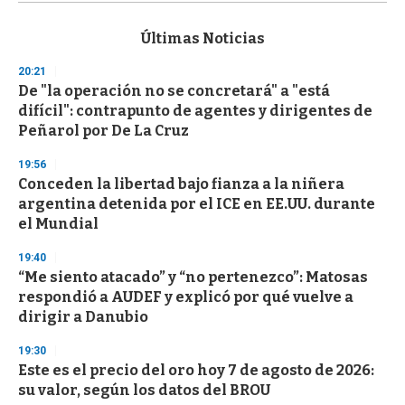
s
e
c
Últimas Noticias
o
n
20:21
d
De "la operación no se concretará" a "está
s
o
difícil": contrapunto de agentes y dirigentes de
f
Peñarol por De La Cruz
3
3
s
19:56
e
Conceden la libertad bajo fianza a la niñera
c
argentina detenida por el ICE en EE.UU. durante
o
n
el Mundial
d
s
19:40
“Me siento atacado” y “no pertenezco”: Matosas
respondió a AUDEF y explicó por qué vuelve a
dirigir a Danubio
19:30
Este es el precio del oro hoy 7 de agosto de 2026:
su valor, según los datos del BROU