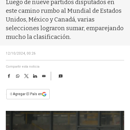
a
Luego de nueve partidos disputados en
este camino rumbo al Mundial de Estados
Unidos, México y Canadá, varias
selecciones lograron sumar, emparejando
mucho la clasificación.
12/10/2024, 00:26
Compartir esta noticia
F
W
T
L
E
a
h
w
i
m
c
a
i
n
a
e
t
t
k
i
+
Agregar El País en
b
s
t
e
l
o
A
e
d
o
p
r
I
k
p
n