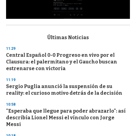
0
s
e
c
Últimas Noticias
o
n
11:29
d
Central Español 0-0 Progreso en vivo por el
s
o
Clausura: el palermitano y el Gaucho buscan
f
estrenarse con victoria
3
3
s
11:19
e
Sergio Puglia anunció la suspensión de su
c
reality: el curioso motivo detrás de la decisión
o
n
d
10:58
s
"Esperaba que llegue para poder abrazarlo": así
describía Lionel Messi el vínculo con Jorge
Messi
10:18