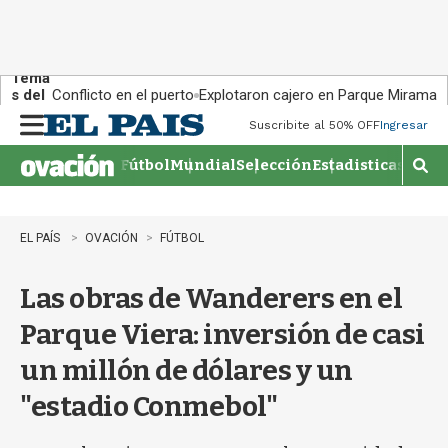
Tema
s del
Conflicto en el puerto
Explotaron cajero en Parque Miramar
día:
Suscribite al 50% OFF
Ingresar
M
e
Fútbol
Mundial
Selección
Estadisticas
Agen
n
M
u
o
s
t
EL PAÍS
OVACIÓN
FÚTBOL
r
a
Las obras de Wanderers en el
r
b
Parque Viera: inversión de casi
�
s
un millón de dólares y un
q
u
"estadio Conmebol"
e
d