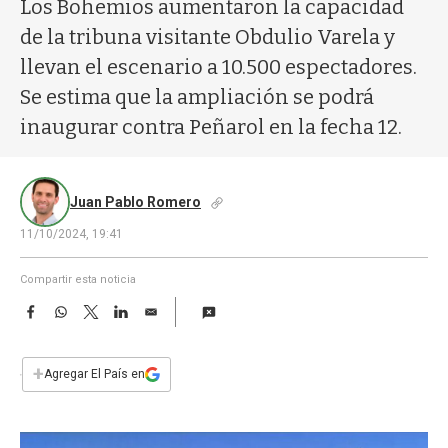
a
Los Bohemios aumentaron la capacidad
de la tribuna visitante Obdulio Varela y
llevan el escenario a 10.500 espectadores.
Se estima que la ampliación se podrá
inaugurar contra Peñarol en la fecha 12.
Juan Pablo Romero
11/10/2024, 19:41
Compartir esta noticia
F
W
T
L
E
a
h
w
i
m
c
a
i
n
a
e
t
t
k
i
+
Agregar El País en
b
s
t
e
l
o
A
e
d
o
p
r
I
k
p
n