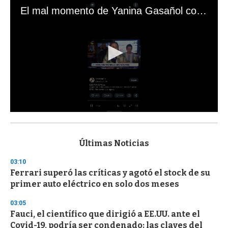
El mal momento de Yanina Gasañol con un hincha argentino en "Subrayado"
0
s
e
c
Últimas Noticias
o
n
03:10
d
Ferrari superó las críticas y agotó el stock de su
s
o
primer auto eléctrico en solo dos meses
f
3
03:05
3
s
Fauci, el científico que dirigió a EE.UU. ante el
e
Covid-19, podría ser condenado: las claves del