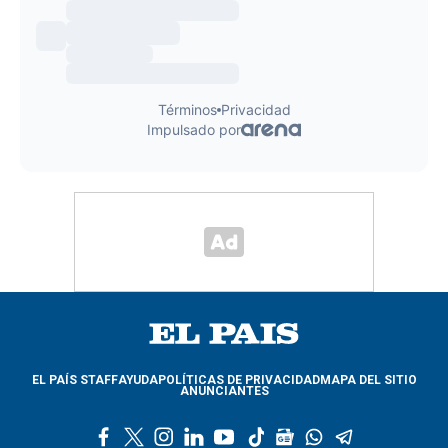
EL PAÍS STAFF
AYUDA
POLÍTICAS DE PRIVACIDAD
MAPA DEL SITIO
ANUNCIANTES
f
t
i
l
y
t
g
w
t