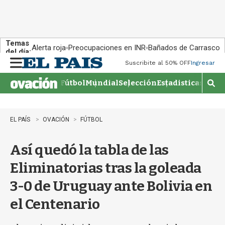
Temas
Alerta roja
Preocupaciones en INR
Bañados de Carrasco
del día:
Suscribite al 50% OFF
Ingresar
M
e
Fútbol
Mundial
Selección
Estadisticas
Agen
n
M
u
o
s
t
EL PAÍS
OVACIÓN
FÚTBOL
r
a
Así quedó la tabla de las
r
b
Eliminatorias tras la goleada
�
s
3-0 de Uruguay ante Bolivia en
q
u
el Centenario
e
d