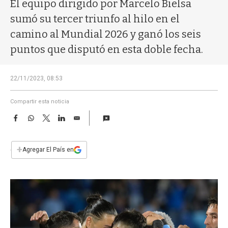
a
El equipo dirigido por Marcelo Bielsa
sumó su tercer triunfo al hilo en el
camino al Mundial 2026 y ganó los seis
puntos que disputó en esta doble fecha.
22/11/2023, 08:53
Compartir esta noticia
F
W
T
L
E
a
h
w
i
m
c
a
i
n
a
e
t
t
k
i
+
Agregar El País en
b
s
t
e
l
o
A
e
d
o
p
r
I
k
p
n