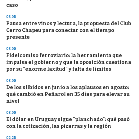
c
caso
o
n
d
03:05
s
Pausa entre vinos y lectura, la propuesta del Club
Cerro Chapeu para conectar con el tiempo
presente
03:00
Fideicomiso ferroviario: la herramienta que
impulsa el gobierno y que la oposición cuestiona
por su “enorme laxitud” y falta de límites
03:00
De los silbidos en junio a los aplausos en agosto:
qué cambió en Peñarol en 35 días para elevar su
nivel
03:00
El dólar en Uruguay sigue "planchado": qué pasó
con la cotización, las pizarras y la región
02:25