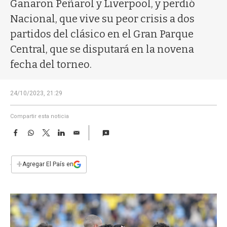
a
Ganaron Peñarol y Liverpool, y perdió
Nacional, que vive su peor crisis a dos
partidos del clásico en el Gran Parque
Central, que se disputará en la novena
fecha del torneo.
24/10/2023, 21:29
Compartir esta noticia
F
W
T
L
E
a
h
w
i
m
c
a
i
n
a
e
t
t
k
i
+
Agregar El País en
b
s
t
e
l
o
A
e
d
o
p
r
I
k
p
n