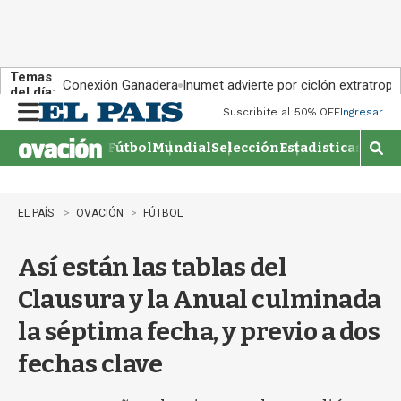
Temas
Conexión Ganadera
Inumet advierte por ciclón extratropi
del día:
Suscribite al 50% OFF
Ingresar
M
e
Fútbol
Mundial
Selección
Estadisticas
Agen
n
M
u
o
s
t
EL PAÍS
OVACIÓN
FÚTBOL
r
a
Así están las tablas del
r
b
Clausura y la Anual culminada
�
s
la séptima fecha, y previo a dos
q
u
fechas clave
e
d