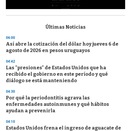
0
s
e
c
Últimas Noticias
o
n
06:00
d
Así abre la cotización del dólar hoy jueves 6 de
s
o
agosto de 2026 en pesos uruguayos
f
3
04:42
3
s
Las "presiones" de Estados Unidos que ha
e
recibido el gobierno en este período y qué
c
diálogo se está manteniendo
o
n
d
04:30
s
Por qué la periodontitis agrava las
enfermedades autoinmunes y qué hábitos
ayudan a prevenirla
04:10
Estados Unidos frena el ingreso de aguacate de