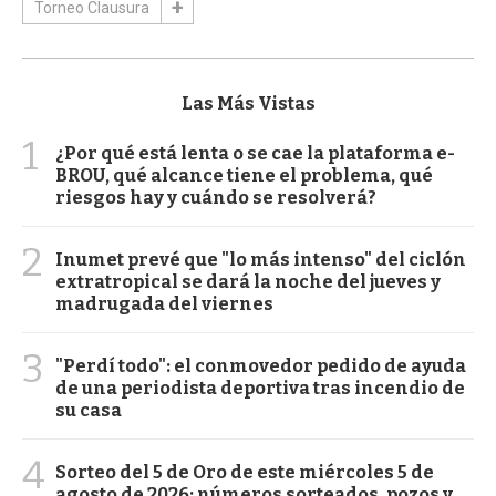
Torneo Clausura
Las Más Vistas
1
¿Por qué está lenta o se cae la plataforma e-
BROU, qué alcance tiene el problema, qué
riesgos hay y cuándo se resolverá?
2
Inumet prevé que "lo más intenso" del ciclón
extratropical se dará la noche del jueves y
madrugada del viernes
3
"Perdí todo": el conmovedor pedido de ayuda
de una periodista deportiva tras incendio de
su casa
4
Sorteo del 5 de Oro de este miércoles 5 de
agosto de 2026: números sorteados, pozos y