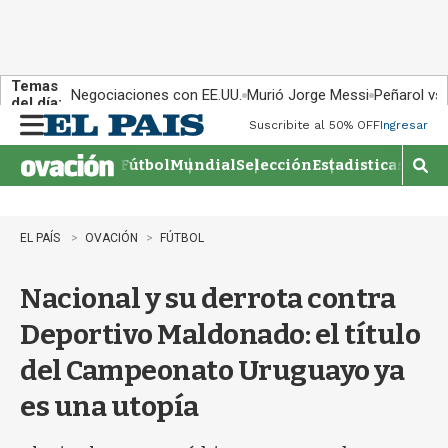
Temas
Negociaciones con EE.UU.
Murió Jorge Messi
Peñarol vs
del día:
Suscribite al 50% OFF
Ingresar
M
e
Fútbol
Mundial
Selección
Estadisticas
Agen
n
M
u
o
s
t
EL PAÍS
OVACIÓN
FÚTBOL
r
a
Nacional y su derrota contra
r
b
Deportivo Maldonado: el título
�
s
del Campeonato Uruguayo ya
q
u
es una utopía
e
d