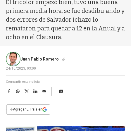
a
El tricolor empezó bien, tuvo una buena
primera media hora, se fue desdibujando y
dos errores de Salvador Ichazo lo
remataron para quedar a 12 en la Anual y a
ocho en el Clausura.
Juan Pablo Romero
24/10/2023, 03:00
Compartir esta noticia
F
W
T
L
E
a
h
w
i
m
c
a
i
n
a
e
t
t
k
i
+
Agregar El País en
b
s
t
e
l
o
A
e
d
o
p
r
I
k
p
n