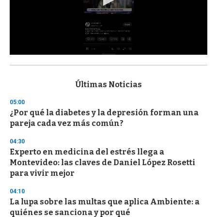
0
s
e
c
Últimas Noticias
o
n
05:00
d
¿Por qué la diabetes y la depresión forman una
s
o
pareja cada vez más común?
f
3
04:30
3
s
Experto en medicina del estrés llega a
e
Montevideo: las claves de Daniel López Rosetti
c
para vivir mejor
o
n
d
04:10
s
La lupa sobre las multas que aplica Ambiente: a
quiénes se sanciona y por qué