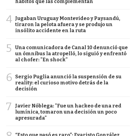
hábitos que las complementan
4
Jugaban Uruguay Montevideo y Paysandú,
tiraron la pelota afuera y se produjo un
insólito accidente en la ruta
5
Una comunicadora de Canal 10 denunció que
un ómnibus la atropelló, lo siguió y enfrentó
al chofer: "En shock"
6
Sergio Puglia anunció la suspensión de su
reality: el curioso motivo detrás de la
decisión
7
Javier Nóblega: "Fue un hackeo de una red
lumínica, tomaron una decisión un poco
apresurada"
8
“Esto que pasó es raro”: Evaristo González