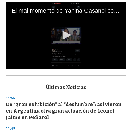
El mal momento de Yanina Gasañol con un hincha argentino en "Subrayado"
0
s
e
c
Últimas Noticias
o
n
11:55
d
De “gran exhibición” al “deslumbre”: así vieron
s
o
en Argentina otra gran actuación de Leonel
f
Jaime en Peñarol
3
3
s
11:49