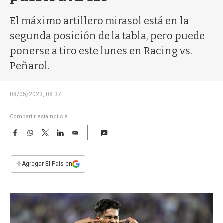
a
El máximo artillero mirasol está en la
segunda posición de la tabla, pero puede
ponerse a tiro este lunes en Racing vs.
Peñarol.
08/05/2023, 08:37
Compartir esta noticia
F
W
T
L
E
a
h
w
i
m
c
a
i
n
a
e
t
t
k
i
+
Agregar El País en
b
s
t
e
l
o
A
e
d
o
p
r
I
k
p
n