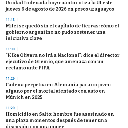
e
Unidad Indexada hoy: cuánto cotiza la UI este
c
jueves 6 de agosto de 2026 en pesos uruguayos
o
n
d
11:43
s
Milei se quedó sin el capítulo de tierras: cómo el
gobierno argentino no pudo sostener una
iniciativa clave
11:30
"Kike Olivera no irá a Nacional": dice el director
ejecutivo de Gremio, que amenaza con un
reclamo ante FIFA
11:29
Cadena perpetua en Alemania para un joven
afgano por el mortal atentado con auto en
Múnich en 2025
11:20
Homicidio en Salto: hombre fue asesinado en
una plaza momentos después de tener una
discusión con una mujer