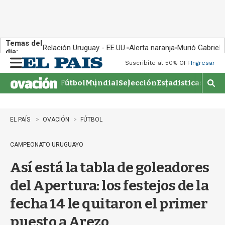
Temas del
Relación Uruguay - EE.UU.
Alerta naranja
Murió Gabriel 
día:
Suscribite al 50% OFF
Ingresar
M
e
Fútbol
Mundial
Selección
Estadisticas
Agen
n
M
u
o
s
t
EL PAÍS
OVACIÓN
FÚTBOL
r
a
CAMPEONATO URUGUAYO
r
b
Así está la tabla de goleadores
�
s
del Apertura: los festejos de la
q
u
fecha 14 le quitaron el primer
e
d
puesto a Arezo