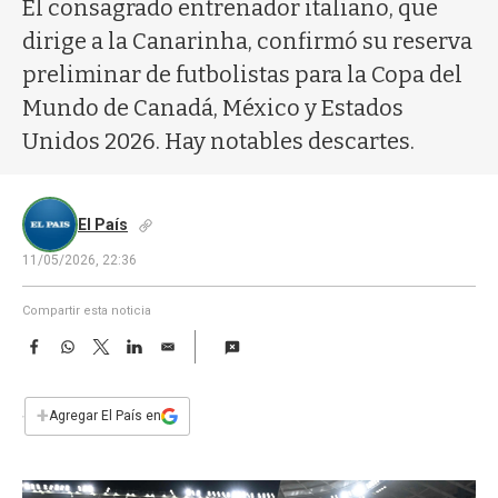
a
El consagrado entrenador italiano, que
dirige a la Canarinha, confirmó su reserva
preliminar de futbolistas para la Copa del
Mundo de Canadá, México y Estados
Unidos 2026. Hay notables descartes.
El País
11/05/2026, 22:36
Compartir esta noticia
F
W
T
L
E
a
h
w
i
m
c
a
i
n
a
e
t
t
k
i
+
Agregar El País en
b
s
t
e
l
o
A
e
d
o
p
r
I
k
p
n