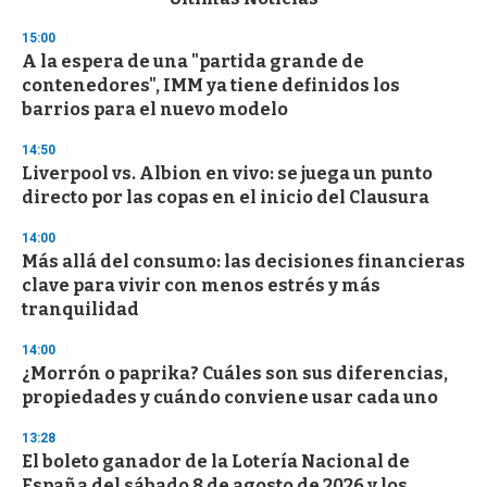
o
n
15:00
d
A la espera de una "partida grande de
s
o
contenedores", IMM ya tiene definidos los
f
barrios para el nuevo modelo
3
3
s
14:50
e
Liverpool vs. Albion en vivo: se juega un punto
c
directo por las copas en el inicio del Clausura
o
n
d
14:00
s
Más allá del consumo: las decisiones financieras
clave para vivir con menos estrés y más
tranquilidad
14:00
¿Morrón o paprika? Cuáles son sus diferencias,
propiedades y cuándo conviene usar cada uno
13:28
El boleto ganador de la Lotería Nacional de
España del sábado 8 de agosto de 2026 y los