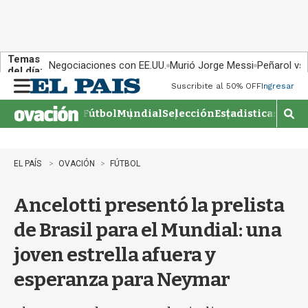
Temas
Negociaciones con EE.UU.
Murió Jorge Messi
Peñarol vs
del día:
Suscribite al 50% OFF
Ingresar
M
e
Fútbol
Mundial
Selección
Estadisticas
Agen
n
M
u
o
s
t
EL PAÍS
OVACIÓN
FÚTBOL
r
a
Ancelotti presentó la prelista
r
b
de Brasil para el Mundial: una
�
s
joven estrella afuera y
q
u
esperanza para Neymar
e
d