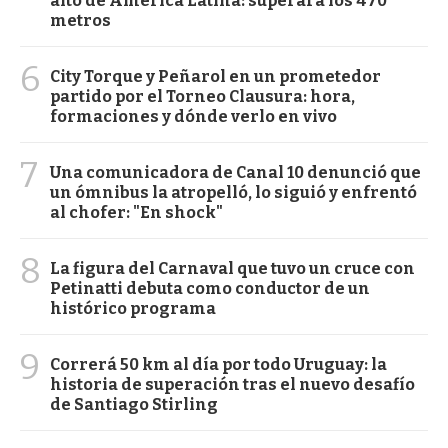
alto de América Latina: superará los 470
metros
6
City Torque y Peñarol en un prometedor
partido por el Torneo Clausura: hora,
formaciones y dónde verlo en vivo
7
Una comunicadora de Canal 10 denunció que
un ómnibus la atropelló, lo siguió y enfrentó
al chofer: "En shock"
8
La figura del Carnaval que tuvo un cruce con
Petinatti debuta como conductor de un
histórico programa
9
Correrá 50 km al día por todo Uruguay: la
historia de superación tras el nuevo desafío
de Santiago Stirling