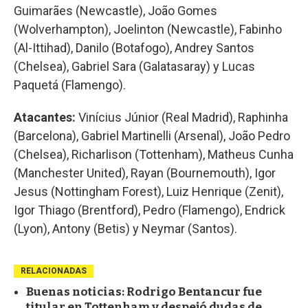
Guimarães (Newcastle), João Gomes
(Wolverhampton), Joelinton (Newcastle), Fabinho
(Al-Ittihad), Danilo (Botafogo), Andrey Santos
(Chelsea), Gabriel Sara (Galatasaray) y Lucas
Paquetá (Flamengo).
Atacantes:
Vinícius Júnior (Real Madrid), Raphinha
(Barcelona), Gabriel Martinelli (Arsenal), João Pedro
(Chelsea), Richarlison (Tottenham), Matheus Cunha
(Manchester United), Rayan (Bournemouth), Igor
Jesus (Nottingham Forest), Luiz Henrique (Zenit),
Igor Thiago (Brentford), Pedro (Flamengo), Endrick
(Lyon), Antony (Betis) y Neymar (Santos).
RELACIONADAS
Buenas noticias: Rodrigo Bentancur fue
titular en Tottenham y despejó dudas de