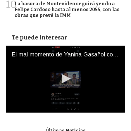
10
La basura de Montevideo seguirá yendo a
Felipe Cardoso hasta al menos 2055, con las
obras que prevé la IMM
Te puede interesar
El mal momento de Yanina Gasañol con un hincha argentino en "Subrayado"
0
s
e
c
Últimas Noticias