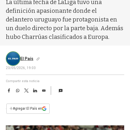
a
La última fecha de LaLiga tuvo una
definición apasionante donde el
delantero uruguayo fue protagonista en
un duelo directo por la parte baja. Además
hubo Charrúas clasificados a Europa.
El País
23/05/2026, 19:03
Compartir esta noticia
F
W
T
L
E
a
h
w
i
m
c
a
i
n
a
e
t
t
k
i
+
Agregar El País en
b
s
t
e
l
o
A
e
d
o
p
r
I
k
p
n