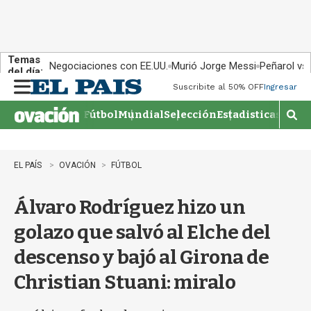
Temas
Negociaciones con EE.UU.
Murió Jorge Messi
Peñarol vs
del día:
Suscribite al 50% OFF
Ingresar
M
e
Fútbol
Mundial
Selección
Estadisticas
Agen
n
M
u
o
s
t
EL PAÍS
OVACIÓN
FÚTBOL
r
a
Álvaro Rodríguez hizo un
r
b
golazo que salvó al Elche del
�
s
descenso y bajó al Girona de
q
u
Christian Stuani: miralo
e
d