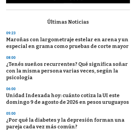
0
s
e
c
Últimas Noticias
o
n
09:23
d
Maroñas con largometraje estelar en arena y un
s
o
especial en grama como pruebas de corte mayor
f
3
08:00
3
s
¿Tenés sueños recurrentes? Qué significa soñar
e
con la misma persona varias veces, según la
c
psicología
o
n
d
06:00
s
Unidad Indexada hoy: cuánto cotiza la UI este
domingo 9 de agosto de 2026 en pesos uruguayos
05:00
¿Por qué la diabetes y la depresión forman una
pareja cada vez más común?