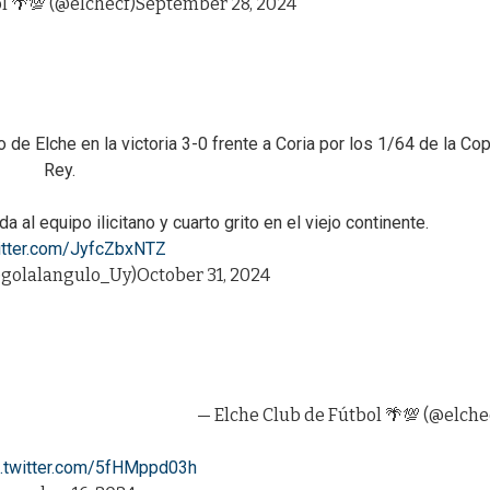
l 🌴💯 (@elchecf)
September 28, 2024
 de Elche en la victoria 3-0 frente a Coria por los 1/64 de la Co
Rey.
 al equipo ilicitano y cuarto grito en el viejo continente.
witter.com/JyfcZbxNTZ
@golalangulo_Uy)
October 31, 2024
— Elche Club de Fútbol 🌴💯 (@elche
c.twitter.com/5fHMppd03h