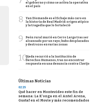
7
el gobierno y cómo se activa la operativa
en el país
8
Yan Diomande es el fichaje más caro en
la historia de Real Madrid: origen atípico
y la tragedia que lo fortaleció
9
Peón rural murió en Cerro Largo tras ser
alcanzado por un rayo; hubo desplazados
y destrozos en varias zonas
10
Ojeda recurrió a la Institución de
Derechos Humanos, tras no encontrar
respuesta en una denuncia contra Clavijo
Últimas Noticias
02:25
Qué hacer en Montevideo este fin de
semana: La K'onga en el Antel Arena,
Gustaf en el Movie y más recomendados