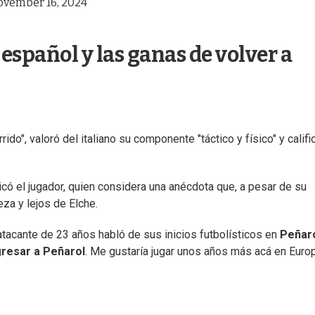
ovember 16, 2024
español y las ganas de volver a
do", valoró del italiano su componente "táctico y físico" y califi
icó el jugador, quien considera una anécdota que, a pesar de su
eza y lejos de Elche.
atacante de 23 años habló de sus inicios futbolísticos en
Peñar
gresar a Peñarol
. Me gustaría jugar unos años más acá en Euro