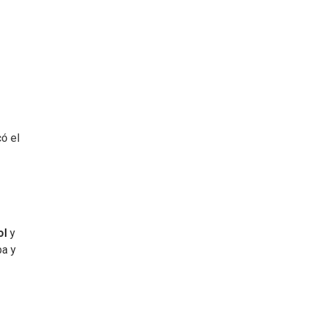
có el
ol
y
pa y