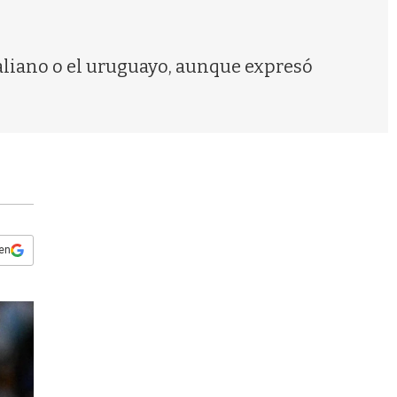
s
q
u
e
taliano o el uruguayo, aunque expresó
d
a
 en