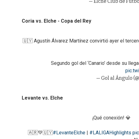
— Elche Club de Fútbo
Coria vs. Elche - Copa del Rey
🇺🇾 Agustín Álvarez Martínez convirtió ayer el tercero
Segundo gol del ‘Canario’ desde su llegada
pic.t
— Gol al Ángulo (
Levante vs. Elche
¡Qué conexión! 💎
🇦🇷💚🇺🇾
#LevanteElche
|
#LALIGAHighlights
pi