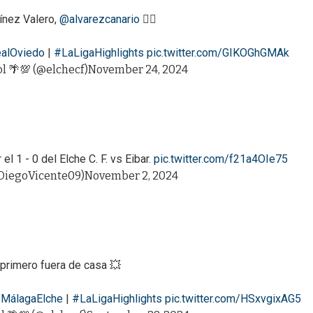
tínez Valero,
@alvarezcanario
❤️‍🔥
alOviedo
|
#LaLigaHighlights
pic.twitter.com/GIKOGhGMAk
l 🌴💯 (@elchecf)
November 24, 2024
l 1 - 0 del Elche C. F. vs Eibar.
pic.twitter.com/f21a4OIe75
DiegoVicente09)
November 2, 2024
 primero fuera de casa 💥
MálagaElche
|
#LaLigaHighlights
pic.twitter.com/HSxvgixAG5