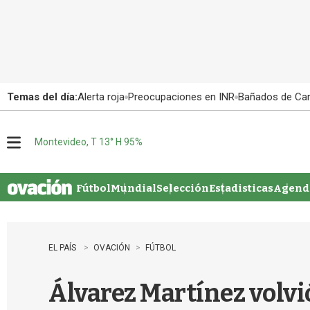
Temas del día:
Alerta roja
Preocupaciones en INR
Bañados de Ca
Montevideo, T 13° H 95%
M
e
n
u
Fútbol
Mundial
Selección
Estadisticas
Agenda
EL PAÍS
OVACIÓN
FÚTBOL
Álvarez Martínez volvi