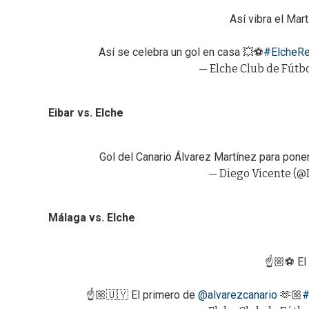
Así vibra el Mar
Así se celebra un gol en casa 💥⚽️
#ElcheRe
— Elche Club de Fútbo
Eibar vs. Elche
Gol del Canario Álvarez Martínez para poner e
— Diego Vicente (@
Málaga vs. Elche
☝️🏼⚽️ El
☝️🏼🇺🇾 El primero de
@alvarezcanario
🫶🏼
#