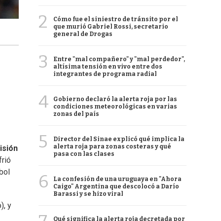
2
Cómo fue el siniestro de tránsito por el
que murió Gabriel Rossi, secretario
general de Drogas
3
Entre "mal compañero" y "mal perdedor",
altísima tensión en vivo entre dos
integrantes de programa radial
4
Gobierno declaró la alerta roja por las
condiciones meteorológicas en varias
zonas del país
5
Director del Sinae explicó qué implica la
alerta roja para zonas costeras y qué
isión
pasa con las clases
frió
bol
6
La confesión de una uruguaya en "Ahora
Caigo" Argentina que descolocó a Darío
Barassi y se hizo viral
), y
Qué significa la alerta roja decretada por