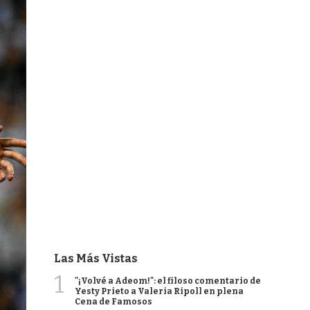
Las Más Vistas
1
"¡Volvé a Adeom!": el filoso comentario de
Yesty Prieto a Valeria Ripoll en plena
Cena de Famosos