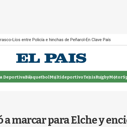
rrasco
Líos entre Policía e hinchas de Peñarol
En Clave País
 Deportiva
Básquetbol
Multideportivo
Tenis
Rugby
MotorSp
ó a marcar para Elche y enc