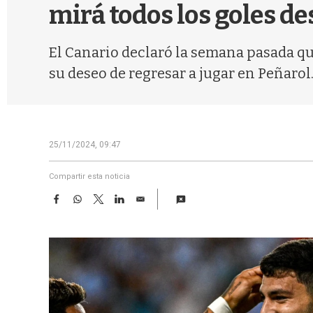
mirá todos los goles de
El Canario declaró la semana pasada qu
su deseo de regresar a jugar en Peñarol
25/11/2024, 09:47
Compartir esta noticia
F
W
T
L
E
a
h
w
i
m
c
a
i
n
a
e
t
t
k
i
b
s
t
e
l
o
A
e
d
o
p
r
I
k
p
n