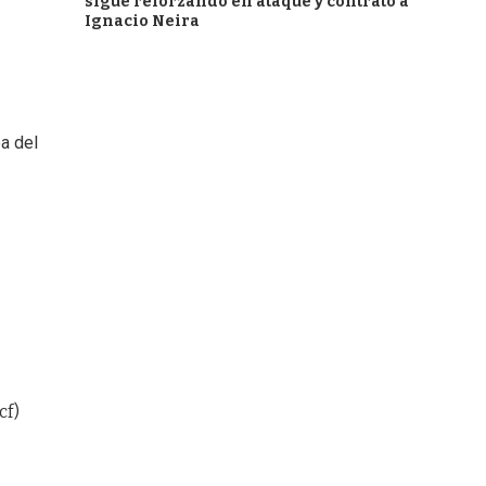
sigue reforzando en ataque y contrató a
Ignacio Neira
pa del
cf)