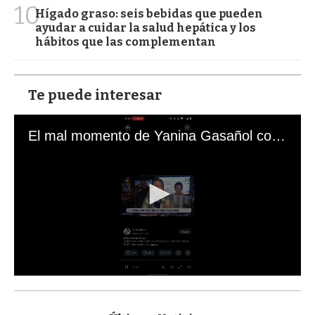
10
Hígado graso: seis bebidas que pueden
ayudar a cuidar la salud hepática y los
hábitos que las complementan
Te puede interesar
El mal momento de Yanina Gasañol con un hincha argentino en "Subrayado"
0
s
e
c