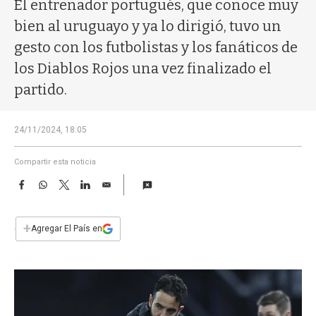
a
El entrenador portugués, que conoce muy
bien al uruguayo y ya lo dirigió, tuvo un
gesto con los futbolistas y los fanáticos de
los Diablos Rojos una vez finalizado el
partido.
24/11/2024, 18:05
Compartir esta noticia
F
W
T
L
E
a
h
w
i
m
c
a
i
n
a
e
t
t
k
i
+
Agregar El País en
b
s
t
e
l
o
A
e
d
o
p
r
I
k
p
n