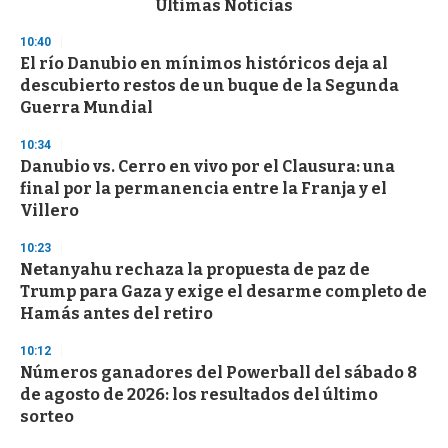
Últimas Noticias
o
n
10:40
d
El río Danubio en mínimos históricos deja al
s
o
descubierto restos de un buque de la Segunda
f
Guerra Mundial
3
3
s
10:34
e
Danubio vs. Cerro en vivo por el Clausura: una
c
final por la permanencia entre la Franja y el
o
n
Villero
d
s
10:23
Netanyahu rechaza la propuesta de paz de
Trump para Gaza y exige el desarme completo de
Hamás antes del retiro
10:12
Números ganadores del Powerball del sábado 8
de agosto de 2026: los resultados del último
sorteo