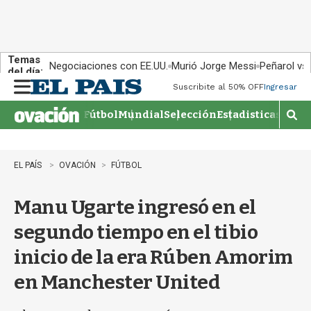
Temas
Negociaciones con EE.UU.
Murió Jorge Messi
Peñarol vs
del día:
Suscribite al 50% OFF
Ingresar
M
e
Fútbol
Mundial
Selección
Estadisticas
Agen
n
M
u
o
s
t
EL PAÍS
OVACIÓN
FÚTBOL
r
a
Manu Ugarte ingresó en el
r
b
segundo tiempo en el tibio
�
s
inicio de la era Rúben Amorim
q
u
en Manchester United
e
d