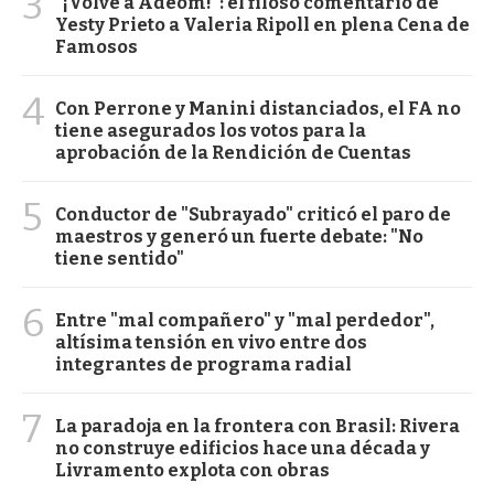
3
"¡Volvé a Adeom!": el filoso comentario de
Yesty Prieto a Valeria Ripoll en plena Cena de
Famosos
4
Con Perrone y Manini distanciados, el FA no
tiene asegurados los votos para la
aprobación de la Rendición de Cuentas
5
Conductor de "Subrayado" criticó el paro de
maestros y generó un fuerte debate: "No
tiene sentido"
6
Entre "mal compañero" y "mal perdedor",
altísima tensión en vivo entre dos
integrantes de programa radial
7
La paradoja en la frontera con Brasil: Rivera
no construye edificios hace una década y
Livramento explota con obras