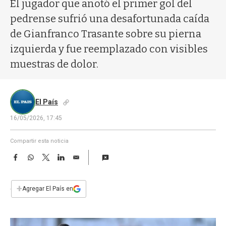
a
El jugador que anotó el primer gol del
pedrense sufrió una desafortunada caída
de Gianfranco Trasante sobre su pierna
izquierda y fue reemplazado con visibles
muestras de dolor.
El País
16/05/2026, 17:45
Compartir esta noticia
F
W
T
L
E
a
h
w
i
m
c
a
i
n
a
e
t
t
k
i
+
Agregar El País en
b
s
t
e
l
o
A
e
d
o
p
r
I
k
p
n