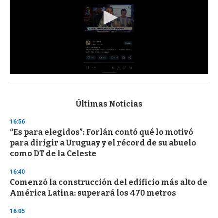
0
s
e
c
Últimas Noticias
o
n
16:56
d
“Es para elegidos”: Forlán contó qué lo motivó
s
o
para dirigir a Uruguay y el récord de su abuelo
f
como DT de la Celeste
3
3
s
16:40
e
Comenzó la construcción del edificio más alto de
c
América Latina: superará los 470 metros
o
n
d
16:05
s