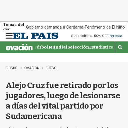
Temas del
Gobierno demanda a Cardama
Fenómeno de El Niño
día:
Suscribite al 50% OFF
Ingresar
M
e
Fútbol
Mundial
Selección
Estadisticas
Agen
n
M
u
o
s
t
EL PAÍS
OVACIÓN
FÚTBOL
r
a
Alejo Cruz fue retirado por los
r
b
jugadores, luego de lesionarse
�
s
a días del vital partido por
q
u
Sudamericana
e
d