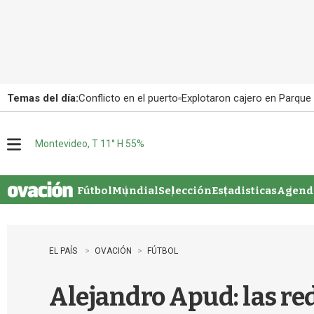
Temas del día:
Conflicto en el puerto
Explotaron cajero en Parque
Montevideo, T 11° H 55%
M
e
n
u
Fútbol
Mundial
Selección
Estadisticas
Agenda
EL PAÍS
OVACIÓN
FÚTBOL
Alejandro Apud: las red