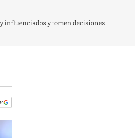
s
q
u
e
muy influenciados y tomen decisiones
d
a
 en