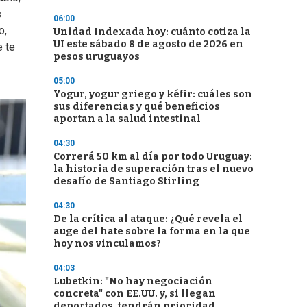
s
06:00
o,
Unidad Indexada hoy: cuánto cotiza la
UI este sábado 8 de agosto de 2026 en
e te
pesos uruguayos
05:00
Yogur, yogur griego y kéfir: cuáles son
sus diferencias y qué beneficios
aportan a la salud intestinal
04:30
Correrá 50 km al día por todo Uruguay:
la historia de superación tras el nuevo
desafío de Santiago Stirling
04:30
De la crítica al ataque: ¿Qué revela el
auge del hate sobre la forma en la que
hoy nos vinculamos?
04:03
Lubetkin: "No hay negociación
concreta" con EE.UU. y, si llegan
deportados, tendrán prioridad