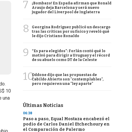
7
¡Bombazo! En España afirman que Ronald
Araujo deja Barcelona y será nuevo
jugador del Liverpool de Inglaterra
8
Georgina Rodríguez publicó un descargo
tras las críticas por su físico y reveló qué
le dijo Cristiano Ronaldo
9
“Es para elegidos”: Forlán contó qué lo
motivó para dirigir a Uruguay y el récord
de su abuelo como DT de la Celeste
10
Oddone dijo que las propuestas de
Cabildo Abierto son "contemplables",
do.
pero requieren una "ley aparte"
US$ 10
e una
Últimas Noticias
06:38
Paso a paso, Equal Mostaza encabezó el
podio de Carlos Daniel Etchechoury en
el Comparación de Palermo
ubio,