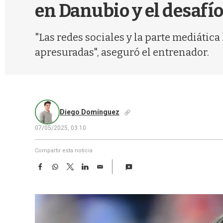
en Danubio y el desafí
"Las redes sociales y la parte mediátic
apresuradas", aseguró el entrenador.
Diego Domínguez
07/05/2025, 03:10
Compartir esta noticia
F
W
T
L
E
a
h
w
i
m
c
a
i
n
a
e
t
t
k
i
b
s
t
e
l
o
A
e
d