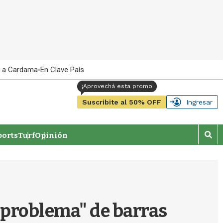
 a Cardama
En Clave País
Suscribite al 50% OFF
Ingresar
orts
Turf
Opinión
M
o
s
t
r
a
r
 "problema" de barras
b
�