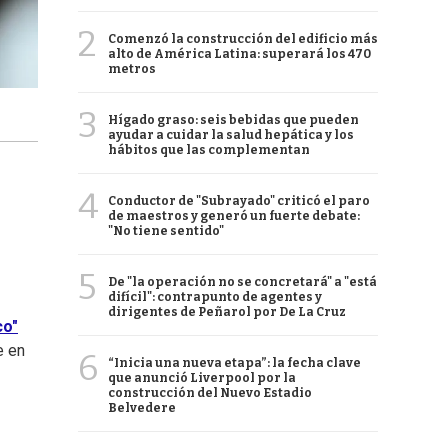
2
Comenzó la construcción del edificio más
alto de América Latina: superará los 470
metros
3
Hígado graso: seis bebidas que pueden
ayudar a cuidar la salud hepática y los
hábitos que las complementan
4
Conductor de "Subrayado" criticó el paro
de maestros y generó un fuerte debate:
"No tiene sentido"
5
De "la operación no se concretará" a "está
difícil": contrapunto de agentes y
dirigentes de Peñarol por De La Cruz
co"
e en
6
“Inicia una nueva etapa”: la fecha clave
que anunció Liverpool por la
construcción del Nuevo Estadio
Belvedere