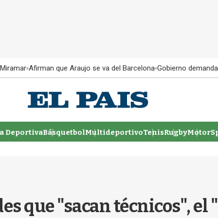
 Miramar
Afirman que Araujo se va del Barcelona
Gobierno demanda
 Deportiva
Básquetbol
Multideportivo
Tenis
Rugby
MotorSp
es que "sacan técnicos", el