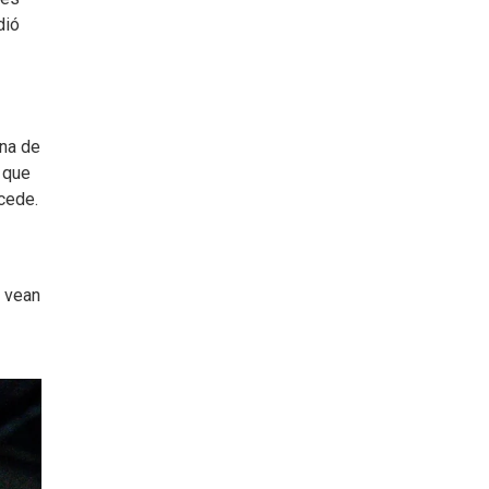
dió
ona de
a que
ucede.
e vean