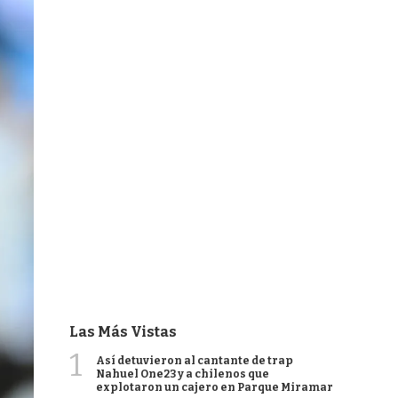
Las Más Vistas
1
Así detuvieron al cantante de trap
Nahuel One23 y a chilenos que
explotaron un cajero en Parque Miramar