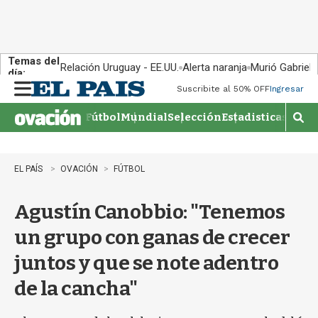
Temas del
Relación Uruguay - EE.UU.
Alerta naranja
Murió Gabriel 
día:
Suscribite al 50% OFF
Ingresar
M
e
Fútbol
Mundial
Selección
Estadisticas
Agen
n
M
u
o
s
t
EL PAÍS
OVACIÓN
FÚTBOL
r
a
Agustín Canobbio: "Tenemos
r
b
un grupo con ganas de crecer
�
s
juntos y que se note adentro
q
u
de la cancha"
e
d