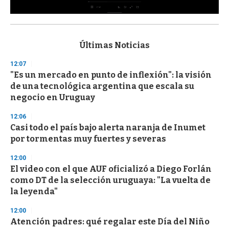
0
s
e
c
Últimas Noticias
o
n
12:07
d
"Es un mercado en punto de inflexión": la visión
s
o
de una tecnológica argentina que escala su
f
negocio en Uruguay
3
3
s
12:06
e
Casi todo el país bajo alerta naranja de Inumet
c
por tormentas muy fuertes y severas
o
n
d
12:00
s
El video con el que AUF oficializó a Diego Forlán
como DT de la selección uruguaya: "La vuelta de
la leyenda"
12:00
Atención padres: qué regalar este Día del Niño