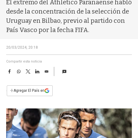
a
El extremo del Athletico Paranaense habló
desde la concentración de la selección de
Uruguay en Bilbao, previo al partido con
País Vasco por la fecha FIFA.
20/03/2024, 20:18
Compartir esta noticia
F
W
T
L
E
a
h
w
i
m
c
a
i
n
a
e
t
t
k
i
+
Agregar El País en
b
s
t
e
l
o
A
e
d
o
p
r
I
k
p
n