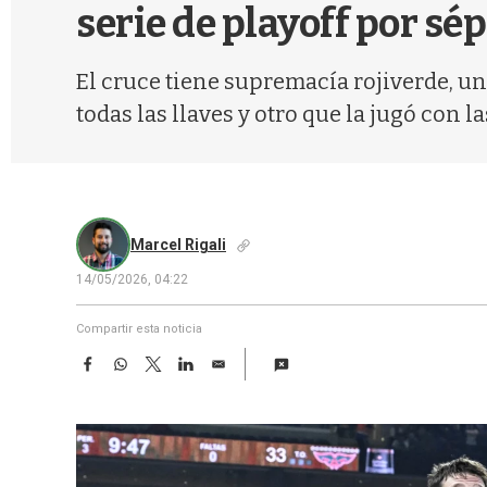
serie de playoff por sé
El cruce tiene supremacía rojiverde, un
todas las llaves y otro que la jugó con l
Marcel Rigali
14/05/2026, 04:22
Compartir esta noticia
F
W
T
L
E
a
h
w
i
m
c
a
i
n
a
e
t
t
k
i
b
s
t
e
l
o
A
e
d