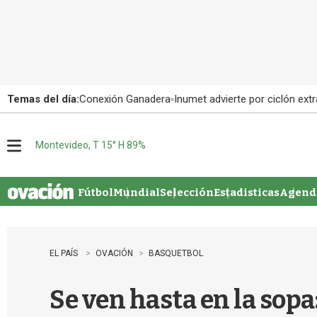
Temas del día:
Conexión Ganadera
Inumet advierte por ciclón extr
Montevideo, T 15° H 89%
M
e
n
u
Fútbol
Mundial
Selección
Estadisticas
Agenda
EL PAÍS
OVACIÓN
BASQUETBOL
Se ven hasta en la sop