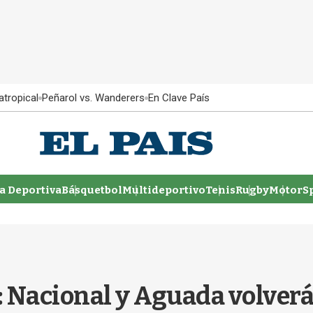
atropical
Peñarol vs. Wanderers
En Clave País
 Deportiva
Básquetbol
Multideportivo
Tenis
Rugby
MotorSp
a: Nacional y Aguada volver