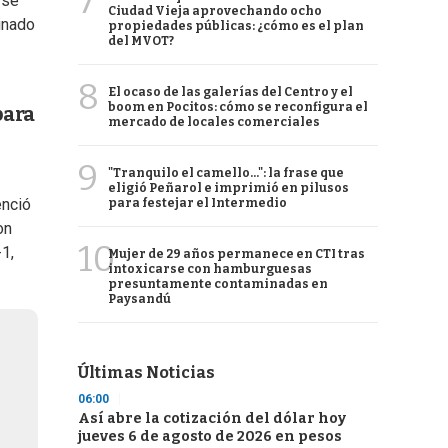
7
se
Ciudad Vieja aprovechando ocho
inado
propiedades públicas: ¿cómo es el plan
del MVOT?
8
El ocaso de las galerías del Centro y el
boom en Pocitos: cómo se reconfigura el
para
mercado de locales comerciales
9
"Tranquilo el camello...": la frase que
eligió Peñarol e imprimió en pilusos
enció
para festejar el Intermedio
on
10
-1,
Mujer de 29 años permanece en CTI tras
intoxicarse con hamburguesas
presuntamente contaminadas en
Paysandú
Últimas Noticias
06:00
Así abre la cotización del dólar hoy
jueves 6 de agosto de 2026 en pesos