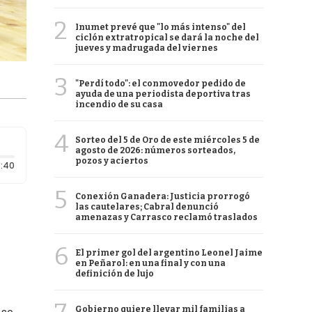
2
Inumet prevé que "lo más intenso" del
ciclón extratropical se dará la noche del
jueves y madrugada del viernes
3
"Perdí todo": el conmovedor pedido de
ayuda de una periodista deportiva tras
incendio de su casa
4
Sorteo del 5 de Oro de este miércoles 5 de
agosto de 2026: números sorteados,
pozos y aciertos
Duración: 40 segundos
:40
5
Conexión Ganadera: Justicia prorrogó
las cautelares; Cabral denunció
amenazas y Carrasco reclamó traslados
6
El primer gol del argentino Leonel Jaime
en Peñarol: en una final y con una
definición de lujo
Gobierno quiere llevar mil familias a