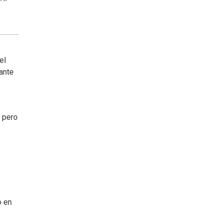
el
 ante
, pero
o en