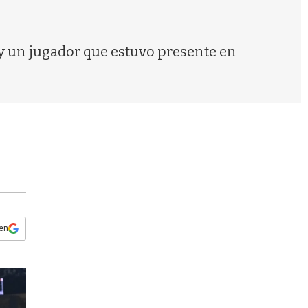
s
q
u
e
ay un jugador que estuvo presente en
d
a
 en