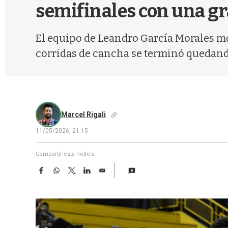
semifinales con una g
El equipo de Leandro García Morales mo
corridas de cancha se terminó quedando
Marcel Rigali
11/05/2026, 21:15
Compartir esta noticia
F
W
T
L
E
a
h
w
i
m
c
a
i
n
a
e
t
t
k
i
b
s
t
e
l
o
A
e
d