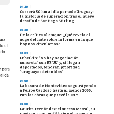
04:30
Correrá 50 km al día por todo Uruguay:
la historia de superación tras el nuevo
desafío de Santiago Stirling
04:30
De la crítica al ataque: ¿Qué revela el
para
auge del hate sobre la forma en la que
hoy nos vinculamos?
to el
udo
04:03
Lubetkin: "No hay negociación
concreta" con EE.UU. y, si llegan
deportados, tendrán prioridad
r para
"uruguayos detenidos"
salida
04:00
La basura de Montevideo seguirá yendo
a Felipe Cardoso hasta al menos 2055,
con las obras que prevé la IMM
04:00
Laurita Fernández: el suceso teatral, su
noviazgo con perfil bajo y el recuerdo