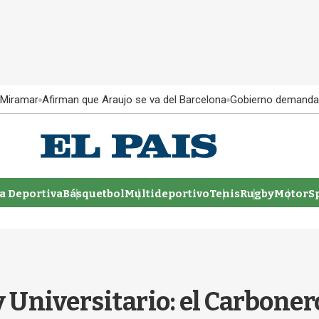
 Miramar
Afirman que Araujo se va del Barcelona
Gobierno demanda
 Deportiva
Básquetbol
Multideportivo
Tenis
Rugby
MotorSp
Universitario: el Carbonero