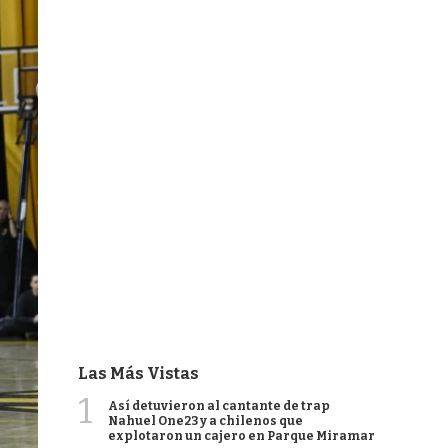
Las Más Vistas
1
Así detuvieron al cantante de trap
Nahuel One23 y a chilenos que
explotaron un cajero en Parque Miramar