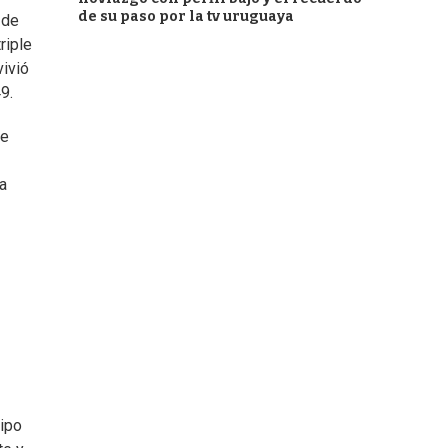
de su paso por la tv uruguaya
 de
riple
vivió
9.
de
a
uipo