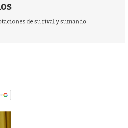
s
dos
q
u
e
otaciones de su rival y sumando
d
a
 en