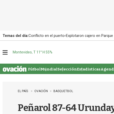
Temas del día:
Conflicto en el puerto
Explotaron cajero en Parque
Montevideo, T 11° H 55%
M
e
n
u
Fútbol
Mundial
Selección
Estadisticas
Agenda
EL PAÍS
OVACIÓN
BASQUETBOL
Peñarol 87-64 Urunday 