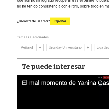
que aún no ha logrado recuperar tras el parate lo bue
no ha tenido consistencia con el tiro, sobre todo en 
¿Encontraste un error?
Reportar
Temas relacionados
Peñarol
Urunday Universitario
Liga Ur
Te puede interesar