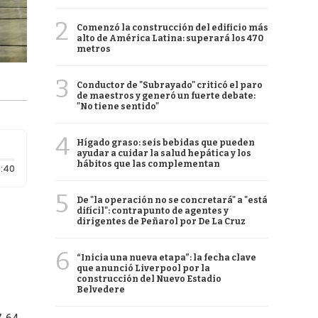
2
Comenzó la construcción del edificio más
alto de América Latina: superará los 470
metros
3
Conductor de "Subrayado" criticó el paro
de maestros y generó un fuerte debate:
"No tiene sentido"
4
Hígado graso: seis bebidas que pueden
ayudar a cuidar la salud hepática y los
hábitos que las complementan
Duración: 40 segundos
:40
5
De "la operación no se concretará" a "está
difícil": contrapunto de agentes y
dirigentes de Peñarol por De La Cruz
6
“Inicia una nueva etapa”: la fecha clave
que anunció Liverpool por la
construcción del Nuevo Estadio
Belvedere