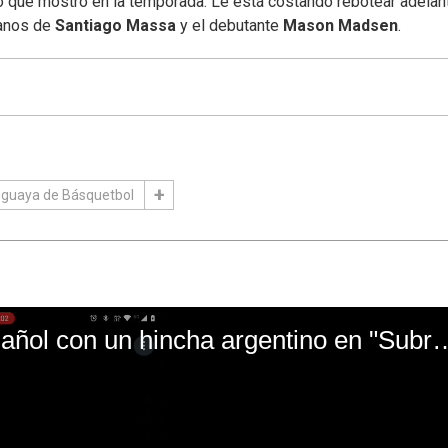
no que mostró en la temporada. Le está costando rebotear adelan
manos de
Santiago Massa
y el debutante
Mason Madsen
.
uguaya de Básquetbol
El mal momento de Yanina Gasañol con un hin