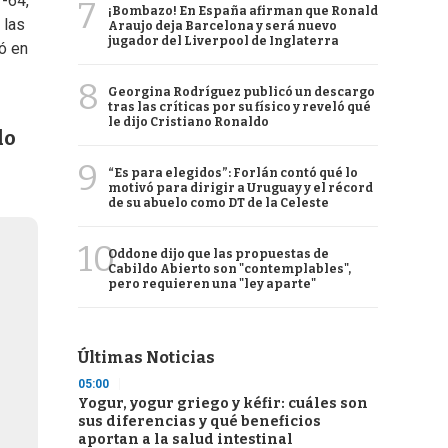
7-64,
7
¡Bombazo! En España afirman que Ronald
 las
Araujo deja Barcelona y será nuevo
jugador del Liverpool de Inglaterra
ó en
8
Georgina Rodríguez publicó un descargo
tras las críticas por su físico y reveló qué
le dijo Cristiano Ronaldo
do
9
“Es para elegidos”: Forlán contó qué lo
motivó para dirigir a Uruguay y el récord
de su abuelo como DT de la Celeste
10
Oddone dijo que las propuestas de
Cabildo Abierto son "contemplables",
pero requieren una "ley aparte"
Últimas Noticias
05:00
Yogur, yogur griego y kéfir: cuáles son
sus diferencias y qué beneficios
aportan a la salud intestinal