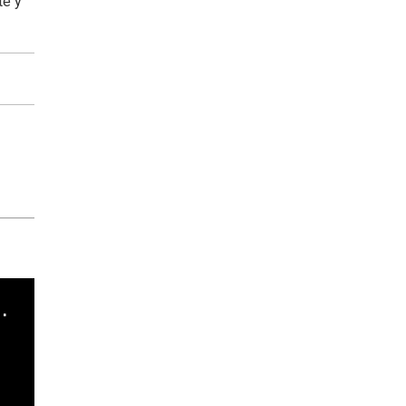
te y
cha argentino en "Subrayado"