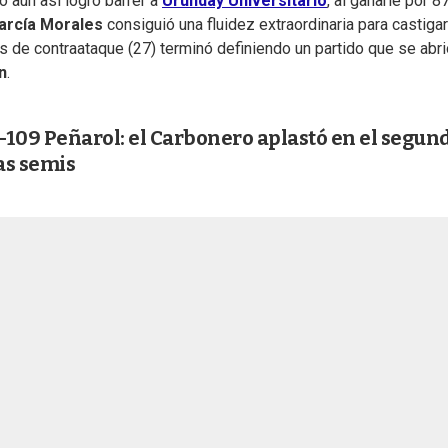
o aún así logró barrer a
Urunday Universitario
, al ganarle por 8
arcía Morales
consiguió una fluidez extraordinaria para castigar
 de contraataque (27) terminó definiendo un partido que se abri
n
.
-109 Peñarol: el Carbonero aplastó en el segun
as semis