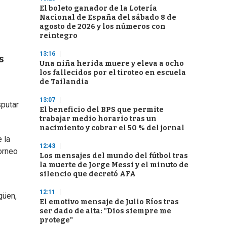
El boleto ganador de la Lotería
Nacional de España del sábado 8 de
agosto de 2026 y los números con
reintegro
13:16
s
Una niña herida muere y eleva a ocho
los fallecidos por el tiroteo en escuela
de Tailandia
13:07
sputar
El beneficio del BPS que permite
trabajar medio horario tras un
nacimiento y cobrar el 50 % del jornal
 la
12:43
orneo
Los mensajes del mundo del fútbol tras
la muerte de Jorge Messi y el minuto de
silencio que decretó AFA
12:11
güen,
El emotivo mensaje de Julio Ríos tras
ser dado de alta: "Dios siempre me
protege"