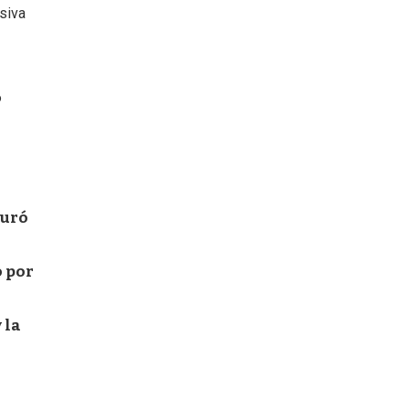
siva
6
turó
o por
 la