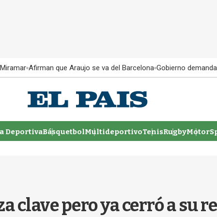
 Miramar
Afirman que Araujo se va del Barcelona
Gobierno demanda
 Deportiva
Básquetbol
Multideportivo
Tenis
Rugby
MotorSp
a clave pero ya cerró a su r