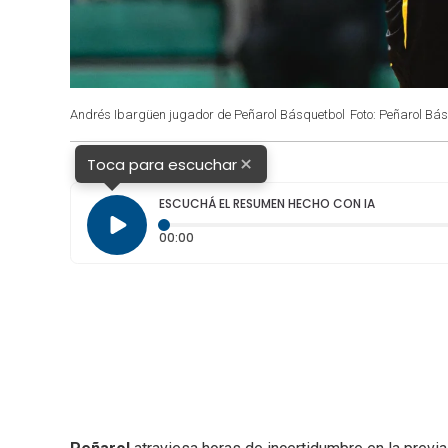
Andrés Ibargüen jugador de Peñarol Básquetbol
Foto: Peñarol Bá
×
Toca para escuchar
ESCUCHÁ EL RESUMEN HECHO CON IA
Tiempo transcurrido: 0 segundos
00:00