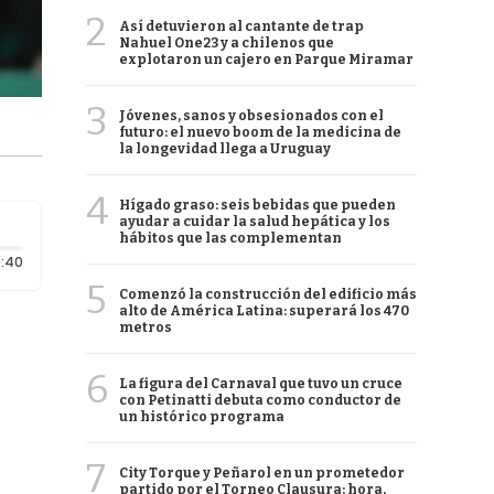
2
Así detuvieron al cantante de trap
Nahuel One23 y a chilenos que
explotaron un cajero en Parque Miramar
3
Jóvenes, sanos y obsesionados con el
futuro: el nuevo boom de la medicina de
la longevidad llega a Uruguay
4
Hígado graso: seis bebidas que pueden
ayudar a cuidar la salud hepática y los
hábitos que las complementan
Duración: 40 segundos
:40
5
Comenzó la construcción del edificio más
alto de América Latina: superará los 470
metros
6
La figura del Carnaval que tuvo un cruce
con Petinatti debuta como conductor de
un histórico programa
7
City Torque y Peñarol en un prometedor
partido por el Torneo Clausura: hora,