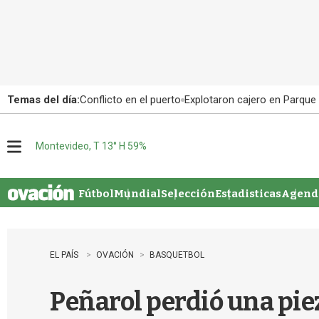
Temas del día:
Conflicto en el puerto
Explotaron cajero en Parque
Montevideo, T 13° H 59%
M
e
n
u
Fútbol
Mundial
Selección
Estadisticas
Agenda
EL PAÍS
OVACIÓN
BASQUETBOL
Peñarol perdió una piez