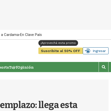
 a Cardama
En Clave País
Suscribite al 50% OFF
Ingresar
orts
Turf
Opinión
M
o
s
t
r
a
r
eemplazo: llega esta
b
�