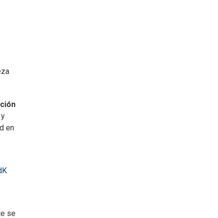
eza
ición
 y
ad en
dK
te se