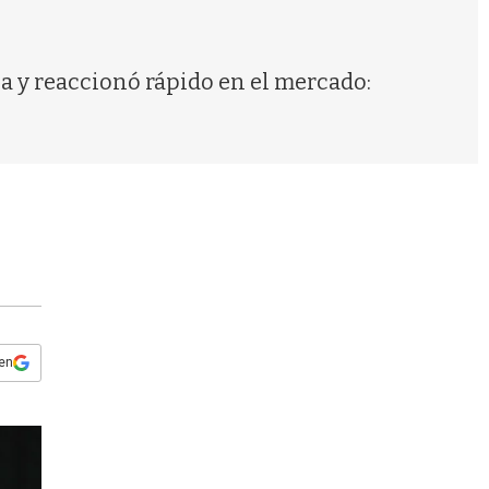
s
q
u
e
la y reaccionó rápido en el mercado:
d
a
 en