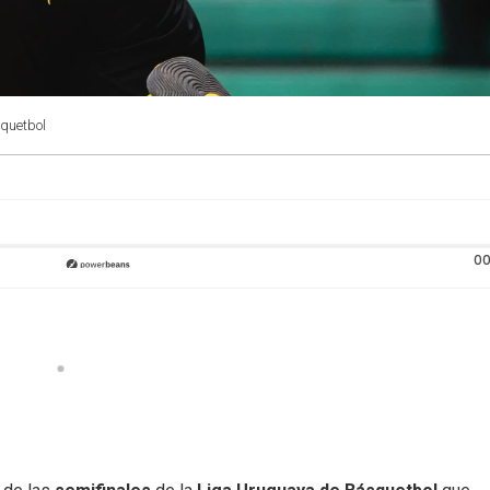
squetbol
00