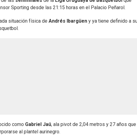
a de las
semifinales
de la
Liga Uruguaya de Básquetbol
que
nsor Sporting desde las 21:15 horas en el Palacio Peñarol.
ada situación física de
Andrés Ibargüen
y ya tiene definido a s
squetbol.
nocido como
Gabriel Jaú
, ala pivot de 2,04 metros y 27 años que
porarse al plantel aurinegro.