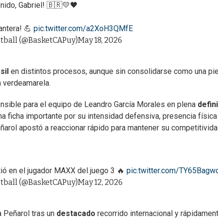
nido, Gabriel! 🇧🇷💛🖤
antera! 💪
pic.twitter.com/a2XoH3QMfE
tball (@BasketCAPuy)
May 18, 2026
sil
en distintos procesos, aunque sin consolidarse como una pi
la verdeamarela.
nsible para el equipo de Leandro García Morales en plena
defin
 ficha importante por su intensidad defensiva, presencia física
ñarol apostó a reaccionar rápido para mantener su competitivid
ió en el jugador MAXX del juego 3 🔥
pic.twitter.com/TY65Bagw
tball (@BasketCAPuy)
May 12, 2026
 Peñarol tras un
destacado
recorrido internacional y rápidamen