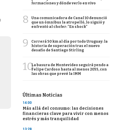
formaciones y dónde verlo en vivo
8
Una comunicadora de Canal 10 denunció
u
que un ómnibus la atropelló, lo siguió y
enfrentó al chofer: "En shock"
9
Correrá 50 km al día por todo Uruguay: la
historia de superación tras el nuevo
desafío de Santiago Stirling
10
La basura de Montevideo seguirá yendo a
Felipe Cardoso hasta al menos 2055, con
las obras que prevé la IMM
Últimas Noticias
14:00
Más allá del consumo: las decisiones
financieras clave para vivir con menos
estrés y más tranquilidad
13:28