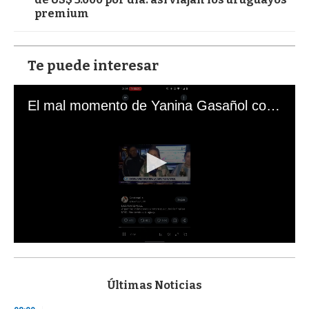
premium
Te puede interesar
El mal momento de Yanina Gasañol con un hincha argentino en "Subrayado"
0
s
e
c
Últimas Noticias
o
n