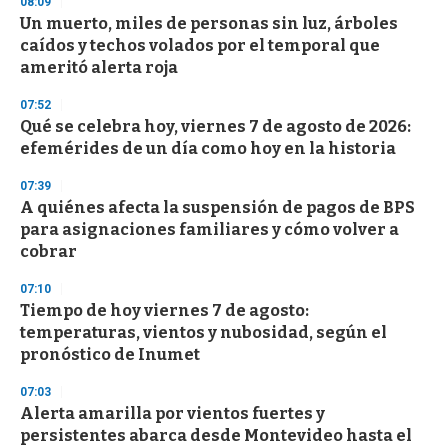
08:09
d
Un muerto, miles de personas sin luz, árboles
s
o
caídos y techos volados por el temporal que
f
ameritó alerta roja
3
3
s
07:52
e
Qué se celebra hoy, viernes 7 de agosto de 2026:
c
efemérides de un día como hoy en la historia
o
n
d
07:39
s
A quiénes afecta la suspensión de pagos de BPS
para asignaciones familiares y cómo volver a
cobrar
07:10
Tiempo de hoy viernes 7 de agosto:
temperaturas, vientos y nubosidad, según el
pronóstico de Inumet
07:03
Alerta amarilla por vientos fuertes y
persistentes abarca desde Montevideo hasta el