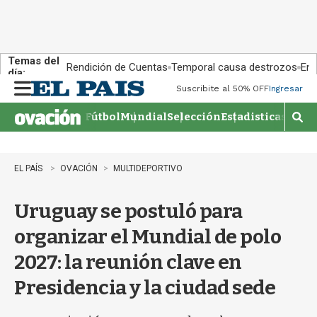
Temas del
Rendición de Cuentas
Temporal causa destrozos
En 
día:
Suscribite al 50% OFF
Ingresar
M
e
Fútbol
Mundial
Selección
Estadisticas
Agen
n
M
u
o
s
t
EL PAÍS
OVACIÓN
MULTIDEPORTIVO
r
a
Uruguay se postuló para
r
b
organizar el Mundial de polo
�
s
2027: la reunión clave en
q
u
Presidencia y la ciudad sede
e
d