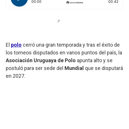
Tiempo transcurrido: 0 segundos
Durac
00:00
00:42
El
polo
cerró una gran temporada y tras el éxito de
los torneos disputados en varios puntos del país, la
Asociación Uruguaya de Polo
apunta alto y se
postuló para ser sede del
Mundial
que se disputará
en 2027.