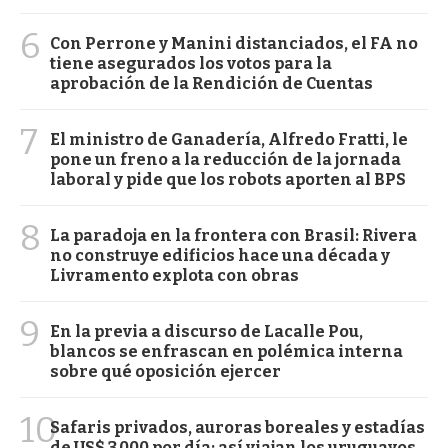
6
Con Perrone y Manini distanciados, el FA no
tiene asegurados los votos para la
aprobación de la Rendición de Cuentas
7
El ministro de Ganadería, Alfredo Fratti, le
pone un freno a la reducción de la jornada
laboral y pide que los robots aporten al BPS
8
La paradoja en la frontera con Brasil: Rivera
no construye edificios hace una década y
Livramento explota con obras
9
En la previa a discurso de Lacalle Pou,
blancos se enfrascan en polémica interna
sobre qué oposición ejercer
10
Safaris privados, auroras boreales y estadías
de US$ 3.000 por día: así viajan los uruguayos