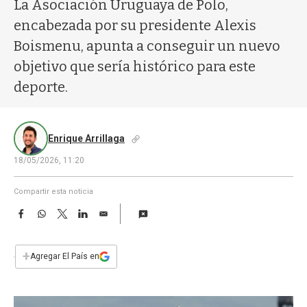
a
La Asociación Uruguaya de Polo,
encabezada por su presidente Alexis
Boismenu, apunta a conseguir un nuevo
objetivo que sería histórico para este
deporte.
Enrique Arrillaga
18/05/2026, 11:20
Compartir esta noticia
F
W
T
L
E
a
h
w
i
m
c
a
i
n
a
e
t
t
k
i
+
Agregar El País en
b
s
t
e
l
o
A
e
d
o
p
r
I
k
p
n