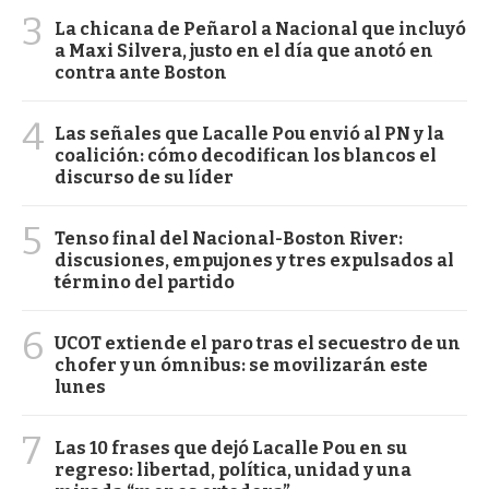
3
La chicana de Peñarol a Nacional que incluyó
a Maxi Silvera, justo en el día que anotó en
contra ante Boston
4
Las señales que Lacalle Pou envió al PN y la
coalición: cómo decodifican los blancos el
discurso de su líder
5
Tenso final del Nacional-Boston River:
discusiones, empujones y tres expulsados al
término del partido
6
UCOT extiende el paro tras el secuestro de un
chofer y un ómnibus: se movilizarán este
lunes
7
Las 10 frases que dejó Lacalle Pou en su
regreso: libertad, política, unidad y una