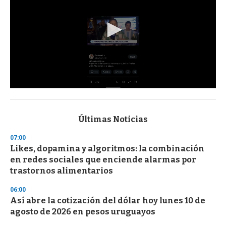
0
s
e
c
Últimas Noticias
o
n
07:00
d
Likes, dopamina y algoritmos: la combinación
s
o
en redes sociales que enciende alarmas por
f
trastornos alimentarios
3
3
s
06:00
e
Así abre la cotización del dólar hoy lunes 10 de
c
agosto de 2026 en pesos uruguayos
o
n