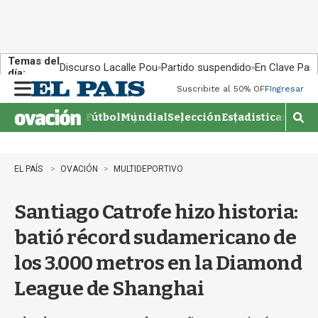
Temas del
Discurso Lacalle Pou
Partido suspendido
En Clave País
día:
Suscribite al 50% OFF
Ingresar
M
e
Fútbol
Mundial
Selección
Estadisticas
Agen
n
M
u
o
s
t
EL PAÍS
OVACIÓN
MULTIDEPORTIVO
r
a
Santiago Catrofe hizo historia:
r
b
batió récord sudamericano de
�
s
los 3.000 metros en la Diamond
q
u
League de Shanghai
e
d