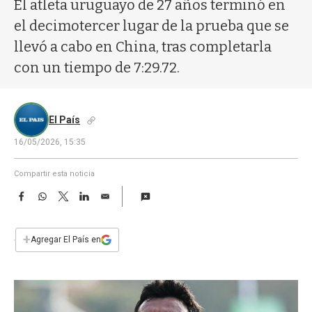
a
El atleta uruguayo de 27 años terminó en
el decimotercer lugar de la prueba que se
llevó a cabo en China, tras completarla
con un tiempo de 7:29.72.
El País
16/05/2026, 15:35
Compartir esta noticia
F
W
T
L
E
a
h
w
i
m
c
a
i
n
a
e
t
t
k
i
+
Agregar El País en
b
s
t
e
l
o
A
e
d
o
p
r
I
k
p
n