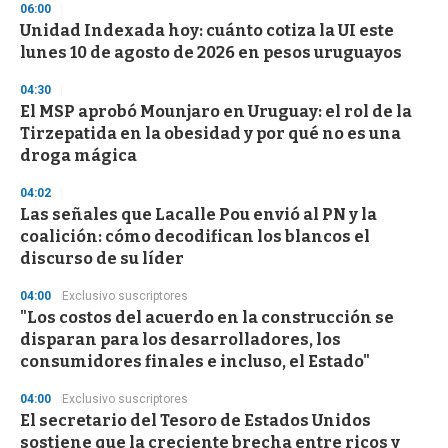
d
06:00
s
Unidad Indexada hoy: cuánto cotiza la UI este
lunes 10 de agosto de 2026 en pesos uruguayos
04:30
El MSP aprobó Mounjaro en Uruguay: el rol de la
Tirzepatida en la obesidad y por qué no es una
droga mágica
04:02
Las señales que Lacalle Pou envió al PN y la
coalición: cómo decodifican los blancos el
discurso de su líder
04:00
Exclusivo suscriptores
"Los costos del acuerdo en la construcción se
disparan para los desarrolladores, los
consumidores finales e incluso, el Estado"
04:00
Exclusivo suscriptores
El secretario del Tesoro de Estados Unidos
sostiene que la creciente brecha entre ricos y