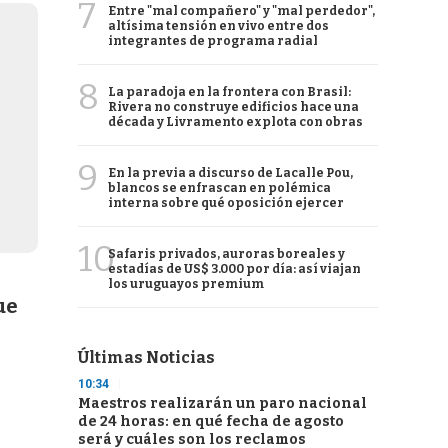
7
Entre "mal compañero" y "mal perdedor",
altísima tensión en vivo entre dos
integrantes de programa radial
8
La paradoja en la frontera con Brasil:
Rivera no construye edificios hace una
década y Livramento explota con obras
9
En la previa a discurso de Lacalle Pou,
blancos se enfrascan en polémica
interna sobre qué oposición ejercer
10
Safaris privados, auroras boreales y
estadías de US$ 3.000 por día: así viajan
los uruguayos premium
ue
Últimas Noticias
10:34
Maestros realizarán un paro nacional
de 24 horas: en qué fecha de agosto
será y cuáles son los reclamos