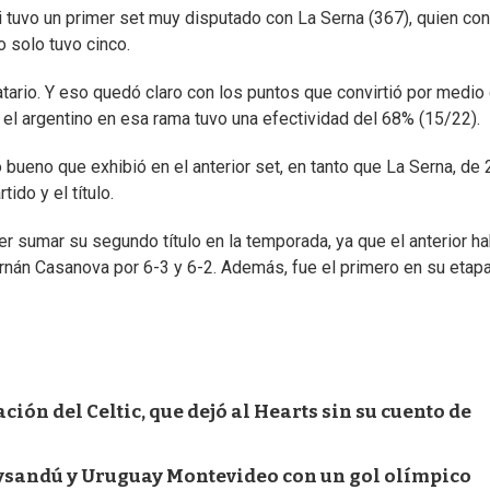
li tuvo un primer set muy disputado con La Serna (367), quien co
 solo tuvo cinco.
catario. Y eso quedó claro con los puntos que convirtió por medio
 el argentino en esa rama tuvo una efectividad del 68% (15/22).
lo bueno que exhibió en el anterior set, en tanto que La Serna, de 
ido y el título.
r sumar su segundo título en la temporada, ya que el anterior ha
ernán Casanova por 6-3 y 6-2. Además, fue el primero en su etap
ión del Celtic, que dejó al Hearts sin su cuento de
aysandú y Uruguay Montevideo con un gol olímpico