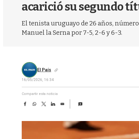
acarició su segundo tí
El tenista uruguayo de 26 años, número
Manuel la Serna por 7-5, 2-6 y 6-3.
El País
16/05/2026, 16:34
Compartir esta noticia
F
W
T
L
E
a
h
w
i
m
c
a
i
n
a
e
t
t
k
i
b
s
t
e
l
o
A
e
d