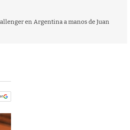
s
q
u
e
Challenger en Argentina a manos de Juan
d
a
 en