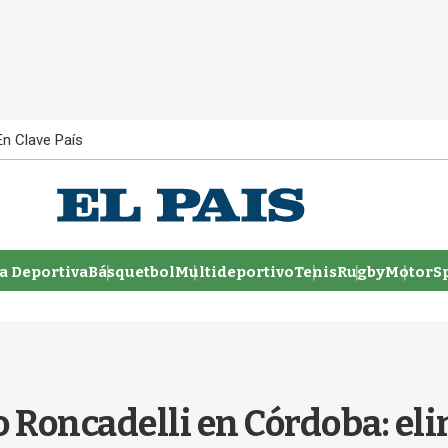
En Clave País
 Deportiva
Básquetbol
Multideportivo
Tenis
Rugby
MotorSp
Roncadelli en Córdoba: elim