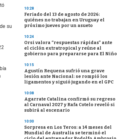
ntó
10:28
Feriado del 13 de agosto de 2026:
quiénes no trabajan en Uruguay el
próximo jueves por un asueto
 de su
10:24
Orsi valora “respuestas rápidas” ante
22
el ciclón extratropical y reúne al
gobierno para prepararse para El Niño
10:15
bía
Agustín Requena sufrió una grave
a
lesión ante Nacional: se rompió los
ligamentos y siguió jugando en el GPC
10:08
Agarrate Catalina confirmó su regreso
al Carnaval 2027 y Rafa Cotelo reveló si
subirá al escenario
10:00
Sorpresa en Los Teros: a 14 meses del
Mundial de Australia se terminó el
ciclo del entrenador Rodolfo Ambrosio