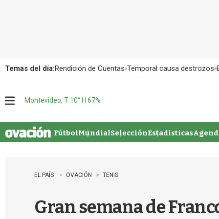
Temas del día:
Rendición de Cuentas
Temporal causa destrozos
Montevideo, T 10° H 67%
M
e
n
u
Fútbol
Mundial
Selección
Estadisticas
Agenda
EL PAÍS
OVACIÓN
TENIS
Gran semana de Franco 