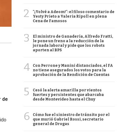
2
"¡Volvé a Adeom!": el filoso comentario de
Yesty Prieto a Valeria Ripoll en plena
Cena de Famosos
3
El ministro de Ganadería, Alfredo Fratti,
le pone un freno a la reducción de la
jornada laboral y pide que los robots
aporten al BPS
4
Con Perrone y Manini distanciados, el FA
no tiene asegurados los votos para la
aprobación de la Rendición de Cuentas
5
Cesó la alerta amarilla por vientos
fuertes y persistentes que abarcaba
r de
desde Montevideo hasta el Chuy
6
Cómo fue el siniestro de tránsito por el
uido
que murió Gabriel Rossi, secretario
general de Drogas