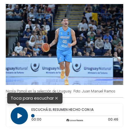
o
p
r
I
k
p
n
Nicola Pomoli en la selección de Uruguay.
Foto: Juan Manuel Ramos
×
Toca para escuchar
ESCUCHÁ EL RESUMEN HECHO CON IA
Tiempo transcurrido: 0 segundos
Durac
00:00
00:46