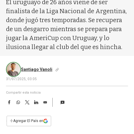
a
El uruguayo de 26 años viene de ser
finalista de la Liga Nacional de Argentina,
donde jugó tres temporadas. Se recupera
de un desgarro mientras se prepara para
jugar la AmeriCup con Uruguay, y lo
ilusiona llegar al club del que es hincha.
Santiago Vanoli
31/07/2025, 03:05
Compartir esta noticia
F
W
T
L
E
a
h
w
i
m
c
a
i
n
a
e
t
t
k
i
+
Agregar El País en
b
s
t
e
l
o
A
e
d