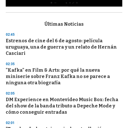
0
s
e
c
Últimas Noticias
o
n
02:45
d
Estrenos de cine del 6 de agosto: película
s
o
uruguaya, una de guerra y un relato de Hernán
f
Casciari
3
3
s
02:35
e
"Kafka" en Film & Arts: por qué la nueva
c
miniserie sobre Franz Kafka no se parece a
o
n
ninguna otra biografía
d
s
02:05
DM Experience en Montevideo Music Box: fecha
del show de la banda tributo a Depeche Mode y
cómo conseguir entradas
02:01