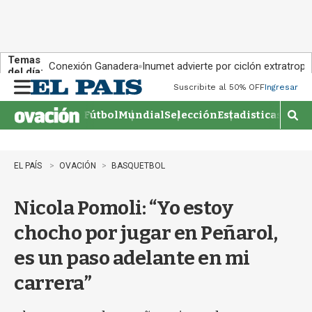
Temas
Conexión Ganadera
Inumet advierte por ciclón extratropi
del día:
Suscribite al 50% OFF
Ingresar
M
e
Fútbol
Mundial
Selección
Estadisticas
Agen
n
M
u
o
s
t
EL PAÍS
OVACIÓN
BASQUETBOL
r
a
Nicola Pomoli: “Yo estoy
r
b
chocho por jugar en Peñarol,
�
s
es un paso adelante en mi
q
u
carrera”
e
d