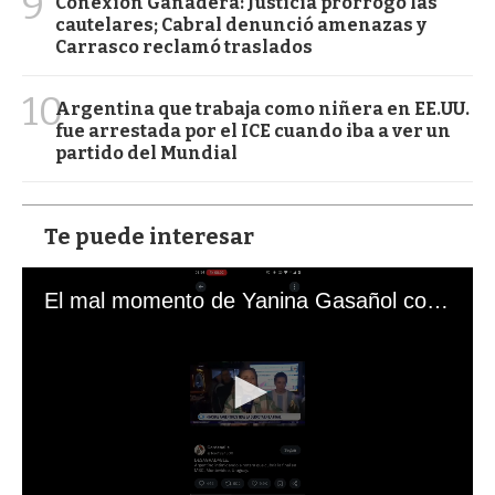
9
Conexión Ganadera: Justicia prorrogó las
cautelares; Cabral denunció amenazas y
Carrasco reclamó traslados
10
Argentina que trabaja como niñera en EE.UU.
fue arrestada por el ICE cuando iba a ver un
partido del Mundial
Te puede interesar
El mal momento de Yanina Gasañol con un hincha argentino en "Subrayado"