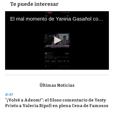
Te puede interesar
El mal momento de Yanina Gasañol con un hincha argentino en "Subrayado"
0
s
e
c
Últimas Noticias
o
n
21:57
d
"¡Volvé a Adeom!": el filoso comentario de Yesty
s
o
Prieto a Valeria Ripoll en plena Cena de Famosos
f
3