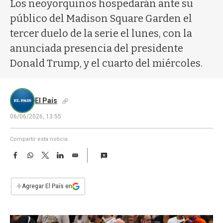
a
Los neoyorquinos hospedarán ante su
público del Madison Square Garden el
tercer duelo de la serie el lunes, con la
anunciada presencia del presidente
Donald Trump, y el cuarto del miércoles.
El País
06/06/2026, 13:55
Compartir esta noticia
F
W
T
L
E
a
h
w
i
m
c
a
i
n
a
e
t
t
k
i
+
Agregar El País en
b
s
t
e
l
o
A
e
d
o
p
r
I
k
p
n