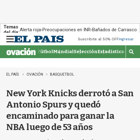
Temas
Alerta roja
Preocupaciones en INR
Bañados de Carrasco
del día:
Suscribite al 50% OFF
Ingresar
M
e
Fútbol
Mundial
Selección
Estadisticas
Agen
n
M
u
o
s
t
EL PAÍS
OVACIÓN
BASQUETBOL
r
a
New York Knicks derrotó a San
r
b
Antonio Spurs y quedó
�
s
encaminado para ganar la
q
u
NBA luego de 53 años
e
d