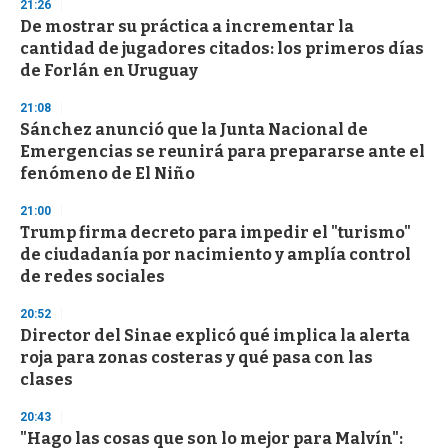
21:26
3
s
De mostrar su práctica a incrementar la
e
cantidad de jugadores citados: los primeros días
c
de Forlán en Uruguay
o
n
d
21:08
s
Sánchez anunció que la Junta Nacional de
Emergencias se reunirá para prepararse ante el
fenómeno de El Niño
21:00
Trump firma decreto para impedir el "turismo"
de ciudadanía por nacimiento y amplía control
de redes sociales
20:52
Director del Sinae explicó qué implica la alerta
roja para zonas costeras y qué pasa con las
clases
20:43
"Hago las cosas que son lo mejor para Malvín":