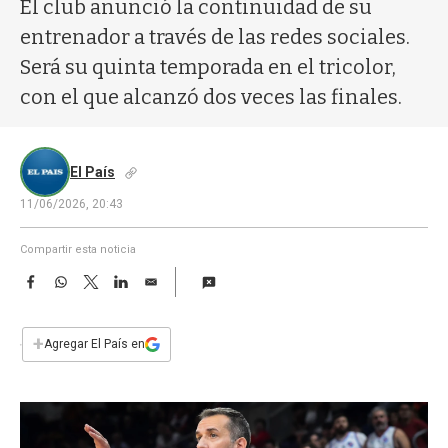
a
El club anunció la continuidad de su
entrenador a través de las redes sociales.
Será su quinta temporada en el tricolor,
con el que alcanzó dos veces las finales.
El País
11/06/2026, 20:43
Compartir esta noticia
F
W
T
L
E
a
h
w
i
m
c
a
i
n
a
e
t
t
k
i
+
Agregar El País en
b
s
t
e
l
o
A
e
d
o
p
r
I
k
p
n