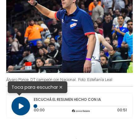
Álvaro Ponce, DT campeón con Nacional.
Foto: Estefanía Leal
×
Toca para escuchar
ESCUCHÁ EL RESUMEN HECHO CON IA
Tiempo transcurrido: 0 segundos
Duraci
00:00
00:51